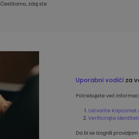
. Čestitamo, zdaj ste
Uporabni vodiči
za v
Potrebujete več informacij
Ustvarite Kriptomat 
Verificirajte identitet
Da bi se izognili provizija