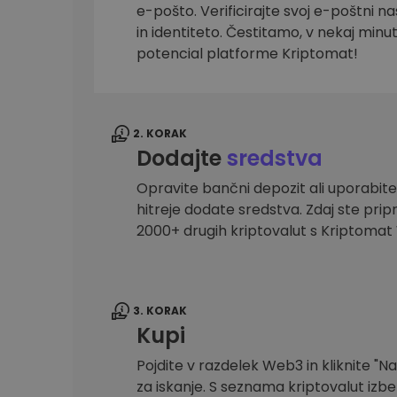
e-pošto. Verificirajte svoj e-poštni na
Raziskovalec naložb
in identiteto. Čestitamo, v nekaj minu
Najdi svojo kripto strategijo
potencial platforme Kriptomat!
2. KORAK
Dodajte
sredstva
Opravite bančni depozit ali uporabite
hitreje dodate sredstva. Zdaj ste prip
2000+ drugih kriptovalut s Kriptoma
3. KORAK
Kupi
Pojdite v razdelek Web3 in kliknite "Na
za iskanje. S seznama kriptovalut izber