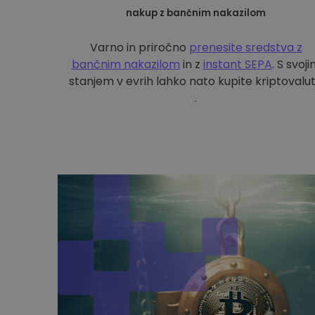
nakup z bančnim nakazilom
Varno in priročno
prenesite sredstva z
bančnim nakazilom
in z
instant SEPA
. S svoj
stanjem v evrih lahko nato kupite kriptovalu
.