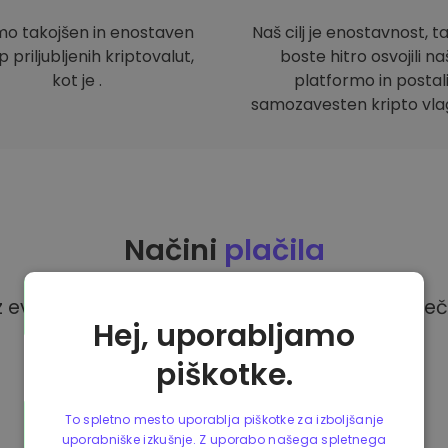
mo takojšen in enostaven
Naš cilj je enostavnost, t
 priljubljenih kriptovalut,
boste hitro osvojili n
kot je .
platformo in postal
samozavesten kripto vlag
Načini
plačila
z evri na platformi Kriptomat imate na voljo več
Hej, uporabljamo
piškotke.
To spletno mesto uporablja piškotke za izboljšanje
uporabniške izkušnje. Z uporabo našega spletnega