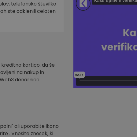
slov, telefonsko številko
tah ste odklenili celoten
 kreditno kartico, da še
ravljeni na nakup in
t Web3 denarnico.
polni" ali uporabite ikono
ite . Vnesite znesek, ki