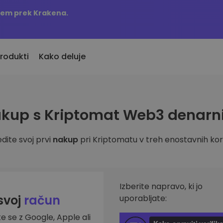
njem prek Krakena.
rodukti
Kako deluje
KriptoEarn
Opozorila o c
kup s Kriptomat Web3 denarn
vno dodani
Zaslužite nagrade s svojim
Ažurne informac
o dodane kriptovalute
kriptovalutami
najljubših žeton
dite svoj prvi
nakup
pri Kriptomatu v treh enostavnih kor
Trezor
 bi kupil 100 EUR…
Raziščite sre
Varčujte kriptovalute za svojo
s bi bil vreden
Odkrijte naložben
prihodnost
Analitika port
Ponavljajoči nakup
Pametni vpogled
Izberite napravo, ki jo
Redno načrtovane naložbe (DCA)
učinkovitost
 svoj
račun
uporabljate:
te se z Google, Apple ali