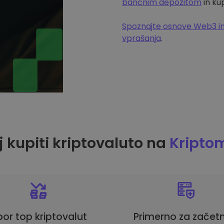
bančnim depozitom
in ku
Spoznajte osnove Web3 in
vprašanja
.
 kupiti kriptovaluto na
Kripto
bor top kriptovalut
Primerno za začetn