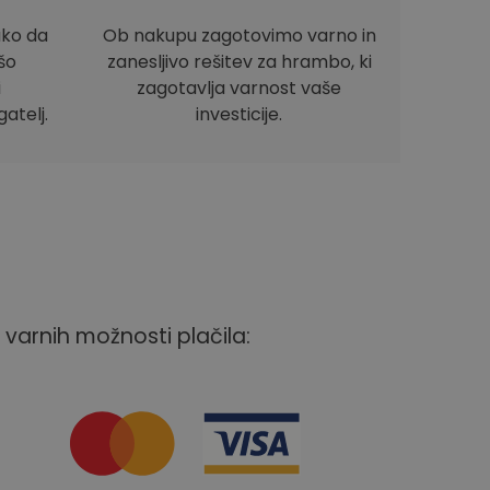
ako da
Ob nakupu zagotovimo varno in
ašo
zanesljivo rešitev za hrambo, ki
i
zagotavlja varnost vaše
atelj.
investicije.
 varnih možnosti plačila: