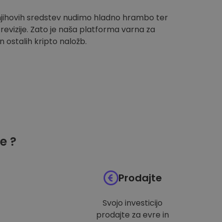
 njihovih sredstev nudimo hladno hrambo ter
evizije. Zato je naša platforma varna za
n ostalih kripto naložb.
e ?
Prodajte
Svojo investicijo
prodajte za evre in