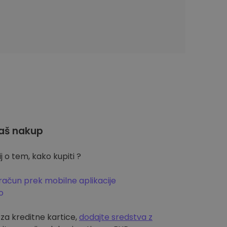
aš nakup
 o tem, kako kupiti ?
račun prek mobilne aplikacije
o
m za kreditne kartice,
dodajte sredstva z