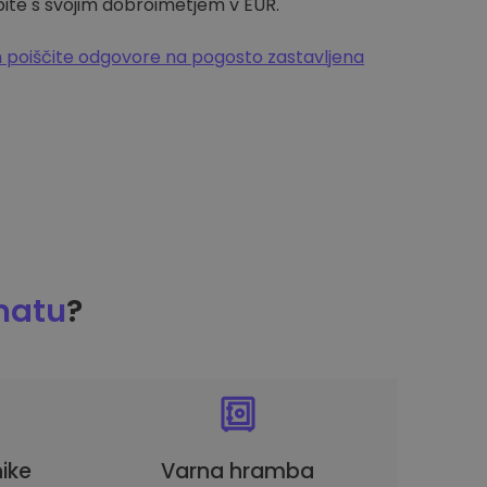
pite s svojim dobroimetjem v EUR.
 poiščite odgovore na pogosto zastavljena
matu
?
ike
Varna hramba