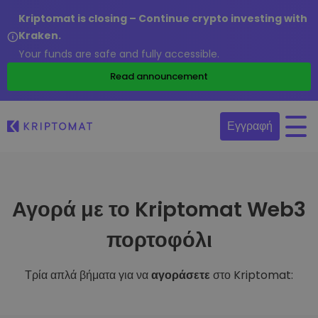
Kriptomat is closing – Continue crypto investing with
Kraken.
Your funds are safe and fully accessible.
Read announcement
Εγγραφή
Αγορά με το Kriptomat Web3
πορτοφόλι
Τρία απλά βήματα για να
αγοράσετε
στο Kriptomat: