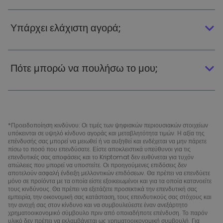
Υπάρχει ελάχιστη αγορά;
Πότε μπορώ να πουλήσω το μου;
*Προειδοποίηση κινδύνου: Οι τιμές των ψηφιακών περιουσιακών στοιχείων
υπόκεινται σε υψηλό κίνδυνο αγοράς και μεταβλητότητα τιμών. Η αξία της
επένδυσής σας μπορεί να μειωθεί ή να αυξηθεί και ενδέχεται να μην πάρετε
πίσω το ποσό που επενδύσατε. Είστε αποκλειστικά υπεύθυνοι για τις
επενδυτικές σας αποφάσεις και το Kriptomat δεν ευθύνεται για τυχόν
απώλειες που μπορεί να υποστείτε. Οι προηγούμενες επιδόσεις δεν
αποτελούν ασφαλή ένδειξη μελλοντικών επιδόσεων. Θα πρέπει να επενδύετε
μόνο σε προϊόντα με τα οποία είστε εξοικειωμένοι και για τα οποία κατανοείτε
τους κινδύνους. Θα πρέπει να εξετάζετε προσεκτικά την επενδυτική σας
εμπειρία, την οικονομική σας κατάσταση, τους επενδυτικούς σας στόχους και
την ανοχή σας στον κίνδυνο και να συμβουλεύεστε έναν ανεξάρτητο
χρηματοοικονομικό σύμβουλο πριν από οποιαδήποτε επένδυση. Το παρόν
υλικό δεν πρέπει να εκλαμβάνεται ως χρηματοοικονομική συμβουλή. Για