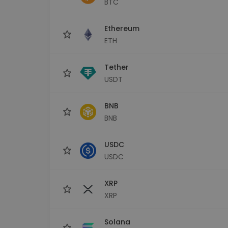
BTC
sécurisé
Explorat
Ethereum
Trouve ta 
ETH
Tether
USDT
BNB
BNB
USDC
USDC
XRP
XRP
Solana