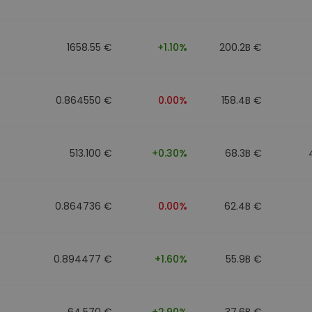
eur d'investissement
1658.55 €
+1.10%
200.2B €
stratégie crypto
0.864550 €
0.00%
158.4B €
513.100 €
+0.30%
68.3B €
0.864736 €
0.00%
62.4B €
0.894477 €
+1.60%
55.9B €
64.570 €
+2.90%
37.6B €