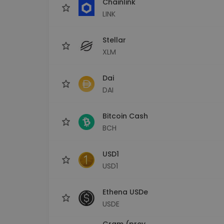
Chainlink
LINK
Stellar
XLM
Dai
DAI
Bitcoin Cash
BCH
USD1
USD1
Ethena USDe
USDE
Gram (prev.