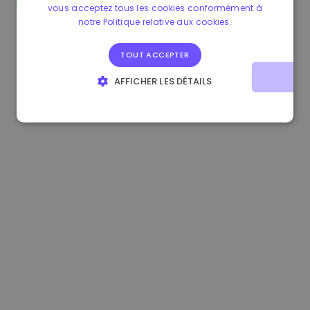
vous acceptez tous les cookies conformément à
1.170000 €
+2.60%
3.2B €
notre Politique relative aux cookies.
TOUT ACCEPTER
AFFICHER LES DÉTAILS
STRICTEMENT NÉCESSAIRES
PERFORMANCE
CIBLAGE
FONCTIONNALITÉ