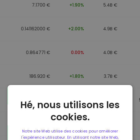
7.1700 €
+1.90%
5.4B €
0.141162000 €
+2.00%
4.9B €
0.864771 €
0.00%
4.0B €
186.920 €
+1.80%
3.7B €
0.864917 €
0.00%
3.5B €
Hé, nous utilisons les
cookies.
0.864701 €
0.00%
3.4B €
Notre site Web utilise des cookies pour améliorer
l'expérience utilisateur. En utilisant notre site Web,