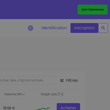
Lire l'annonce
Identification
Inscription
Alertes de prix
Mise à jour en temps réel du prix de
vos jetons préférés
Explorer les actifs
Découvrir les opportunités
d'investissement
Filtres
Portefeuille données
analytiques
Volume 24h
Graph. prix (7 j)
Des informations pertinentes pour
des performances optimales
Acheter
18.6B €