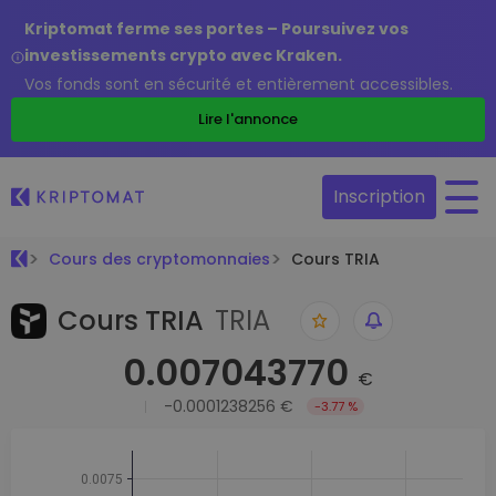
Kriptomat ferme ses portes – Poursuivez vos
investissements crypto avec Kraken.
Vos fonds sont en sécurité et entièrement accessibles.
Lire l'annonce
Inscription
Cours des cryptomonnaies
Cours TRIA
Cours TRIA
TRIA
0.007043770
€
-0.0001238256 €
-3.77 %