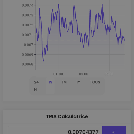
24
1S
1M
1Y
TOUS
H
TRIA Calculatrice
€