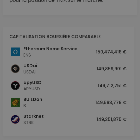
pour la position de TRIA sur le marché.
CAPITALISATION BOURSIÈRE COMPARABLE
Ethereum Name Service
150,474,418 €
ENS
USDai
149,859,901 €
USDAI
apyUSD
149,712,751 €
APYUSD
BUILDon
149,583,779 €
B
Starknet
149,251,875 €
STRK