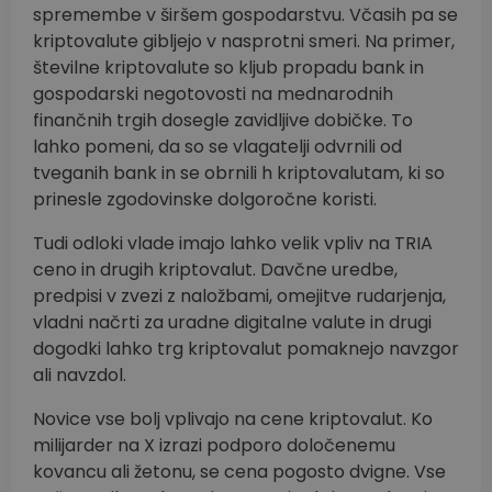
spremembe v širšem gospodarstvu. Včasih pa se
kriptovalute gibljejo v nasprotni smeri. Na primer,
številne kriptovalute so kljub propadu bank in
gospodarski negotovosti na mednarodnih
finančnih trgih dosegle zavidljive dobičke. To
lahko pomeni, da so se vlagatelji odvrnili od
tveganih bank in se obrnili h kriptovalutam, ki so
prinesle zgodovinske dolgoročne koristi.
Tudi odloki vlade imajo lahko velik vpliv na TRIA
ceno in drugih kriptovalut. Davčne uredbe,
predpisi v zvezi z naložbami, omejitve rudarjenja,
vladni načrti za uradne digitalne valute in drugi
dogodki lahko trg kriptovalut pomaknejo navzgor
ali navzdol.
Novice vse bolj vplivajo na cene kriptovalut. Ko
milijarder na X izrazi podporo določenemu
kovancu ali žetonu, se cena pogosto dvigne. Vse