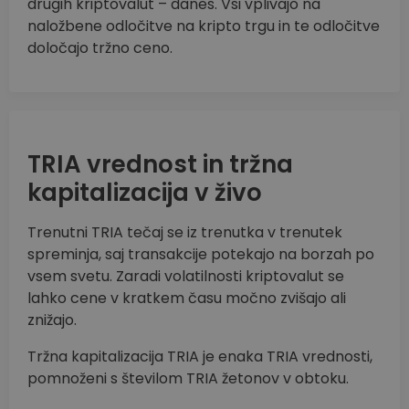
drugih kriptovalut – danes. Vsi vplivajo na
naložbene odločitve na kripto trgu in te odločitve
določajo tržno ceno.
TRIA vrednost in tržna
kapitalizacija v živo
Trenutni TRIA tečaj se iz trenutka v trenutek
spreminja, saj transakcije potekajo na borzah po
vsem svetu. Zaradi volatilnosti kriptovalut se
lahko cene v kratkem času močno zvišajo ali
znižajo.
Tržna kapitalizacija TRIA je enaka TRIA vrednosti,
pomnoženi s številom TRIA žetonov v obtoku.