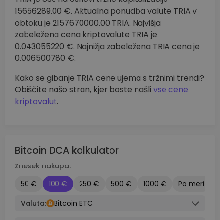
15656289.00 €. Aktualna ponudba valute TRIA v
obtoku je 2157670000.00 TRIA. Najvišja
zabeležena cena kriptovalute TRIA je
0.043055220 €. Najnižja zabeležena TRIA cena je
0.006500780 €.
Kako se gibanje TRIA cene ujema s tržnimi trendi?
Obiščite našo stran, kjer boste našli
vse cene
kriptovalut
.
Bitcoin DCA kalkulator
Znesek nakupa:
50 €
100 €
250 €
500 €
1000 €
Po meri
Valuta:
Bitcoin BTC