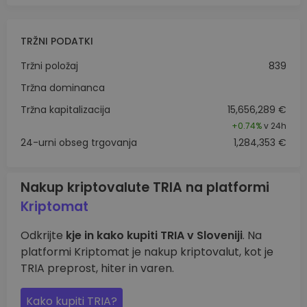
TRŽNI PODATKI
Tržni položaj
839
Tržna dominanca
Tržna kapitalizacija
15,656,289 €
+
0.74%
v 24h
24-urni obseg trgovanja
1,284,353 €
Nakup kriptovalute TRIA na platformi
Kriptomat
Odkrijte
kje in kako kupiti TRIA v Sloveniji
. Na
platformi Kriptomat je nakup kriptovalut, kot je
TRIA preprost, hiter in varen.
Kako kupiti TRIA?