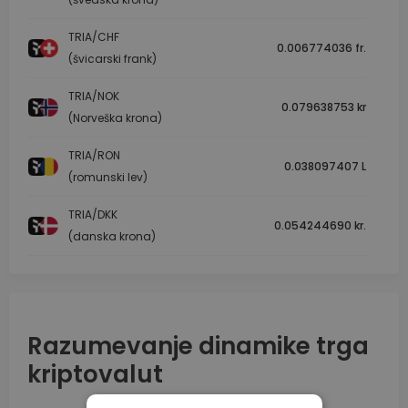
TRIA/CHF
0.006774036 fr.
(švicarski frank)
TRIA/NOK
0.079638753 kr
(Norveška krona)
TRIA/RON
0.038097407 L
(romunski lev)
TRIA/DKK
0.054244690 kr.
(danska krona)
Razumevanje dinamike trga
kriptovalut