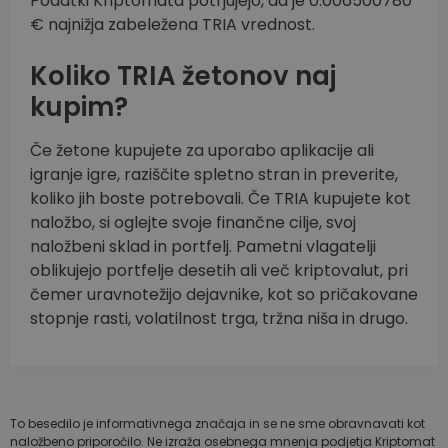
Podatki Kriptomata potrjujejo, da je 0.006500780
€ najnižja zabeležena TRIA vrednost.
Koliko TRIA žetonov naj
kupim?
Če žetone kupujete za uporabo aplikacije ali
igranje igre, raziščite spletno stran in preverite,
koliko jih boste potrebovali. Če TRIA kupujete kot
naložbo, si oglejte svoje finančne cilje, svoj
naložbeni sklad in portfelj. Pametni vlagatelji
oblikujejo portfelje desetih ali več kriptovalut, pri
čemer uravnotežijo dejavnike, kot so pričakovane
stopnje rasti, volatilnost trga, tržna niša in drugo.
To besedilo je informativnega značaja in se ne sme obravnavati kot
naložbeno priporočilo. Ne izraža osebnega mnenja podjetja Kriptomat