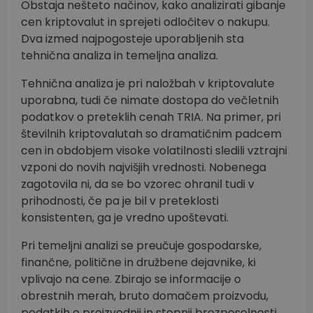
Obstaja nešteto načinov, kako analizirati gibanje
cen kriptovalut in sprejeti odločitev o nakupu.
Dva izmed najpogosteje uporabljenih sta
tehnična analiza in temeljna analiza.
Tehnična analiza je pri naložbah v kriptovalute
uporabna, tudi če nimate dostopa do večletnih
podatkov o preteklih cenah TRIA. Na primer, pri
številnih kriptovalutah so dramatičnim padcem
cen in obdobjem visoke volatilnosti sledili vztrajni
vzponi do novih najvišjih vrednosti. Nobenega
zagotovila ni, da se bo vzorec ohranil tudi v
prihodnosti, če pa je bil v preteklosti
konsistenten, ga je vredno upoštevati.
Pri temeljni analizi se preučuje gospodarske,
finančne, politične in družbene dejavnike, ki
vplivajo na cene. Zbirajo se informacije o
obrestnih merah, bruto domačem proizvodu,
podatkih o proizvodnji in stopnji brezposelnosti,