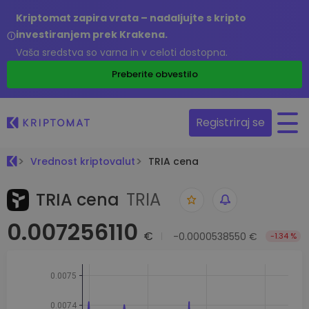
Kriptomat zapira vrata – nadaljujte s kripto
investiranjem prek Krakena.
Vaša sredstva so varna in v celoti dostopna.
Preberite obvestilo
Registriraj se
Vrednost kriptovalut
TRIA cena
TRIA cena
TRIA
0.007256110
€
-0.0000538550 €
-1.34 %