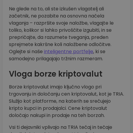
Ne glede na to, ali ste izkušen vlagatelj ali
začetnik, ne pozabite na osnovna načela
vlaganja – razpršite svoje naložbe, vlagajte le
toliko, kolikor si lahko privoščite izgubiti, in se
prepričajte, da razumete tveganja, preden
sprejmete kakršne koli naložbene odločitve.
Oglejte si naše
inteligentne portfelje
, ki se
samodejno prilagajajo tržnim razmeram.
Vloga borze kriptovalut
Borze kriptovalut imajo ključno vlogo pri
trgovanju in določanju cen kriptovalut, kot je TRIA.
Služijo kot platforme, na katerih se srečujejo
kripto kupci in prodajalci. Cene kriptovalut
določajo nakupi in prodaje na teh borzah.
Vsi ti dejavniki vplivajo na TRIA tečaj in tečaje