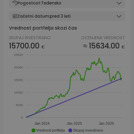
Pogostost:
Tedensko
Začetni datum:
pred 3 leti
Vrednost portfelja skozi čas
SKUPAJ INVESTIRANO
OCENJENA VREDNOST
15700.00
≈ 15634.00
€
€
25000
20000
15000
10000
5000
0
Jan 2024
Jan 2025
Jan 2026
Vrednost portfelja
Skupaj investirano