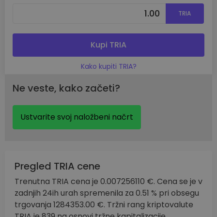
TRIA
Kupi TRIA
Kako kupiti TRIA?
Ne veste, kako začeti?
Ustvarite svoj naložbeni načrt
Pregled TRIA cene
Trenutna TRIA cena je 0.007256110 €. Cena se je v
zadnjih 24ih urah spremenila za 0.51 % pri obsegu
trgovanja 1284353.00 €. Tržni rang kriptovalute
TRIA je 839 na osnovi tržne kapitalizacije