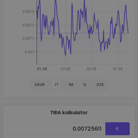
24UR
1T
1M
1L
VSE
TRIA kalkulator
€