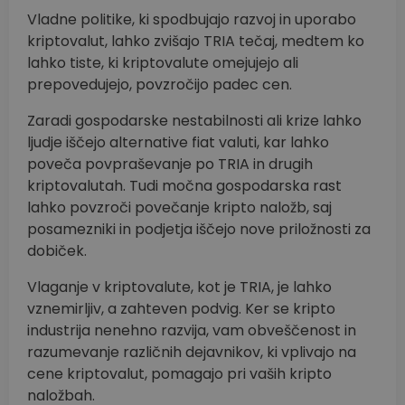
Vladne politike, ki spodbujajo razvoj in uporabo
kriptovalut, lahko zvišajo TRIA tečaj, medtem ko
lahko tiste, ki kriptovalute omejujejo ali
prepovedujejo, povzročijo padec cen.
Zaradi gospodarske nestabilnosti ali krize lahko
ljudje iščejo alternative fiat valuti, kar lahko
poveča povpraševanje po TRIA in drugih
kriptovalutah. Tudi močna gospodarska rast
lahko povzroči povečanje kripto naložb, saj
posamezniki in podjetja iščejo nove priložnosti za
dobiček.
Vlaganje v kriptovalute, kot je TRIA, je lahko
vznemirljiv, a zahteven podvig. Ker se kripto
industrija nenehno razvija, vam obveščenost in
razumevanje različnih dejavnikov, ki vplivajo na
cene kriptovalut, pomagajo pri vaših kripto
naložbah.