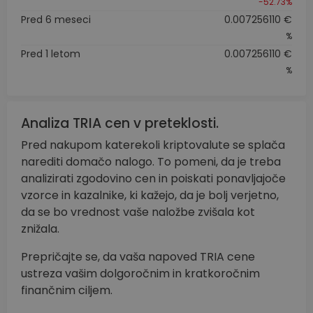
-52.73%
Pred 6 meseci
0.007256110 €
%
Pred 1 letom
0.007256110 €
%
Analiza TRIA cen v preteklosti.
Pred nakupom katerekoli kriptovalute se splača
narediti domačo nalogo. To pomeni, da je treba
analizirati zgodovino cen in poiskati ponavljajoče
vzorce in kazalnike, ki kažejo, da je bolj verjetno,
da se bo vrednost vaše naložbe zvišala kot
znižala.
Prepričajte se, da vaša napoved TRIA cene
ustreza vašim dolgoročnim in kratkoročnim
finančnim ciljem.