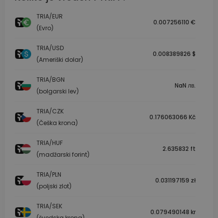
TRIA/EUR
0.007256110 €
(Evro)
TRIA/USD
0.008389826 $
(Ameriški dolar)
TRIA/BGN
NaN лв.
(bolgarski lev)
TRIA/CZK
0.176063066 Kč
(Češka krona)
TRIA/HUF
2.635832 ft
(madžarski forint)
TRIA/PLN
0.031197159 zł
(poljski zlot)
TRIA/SEK
0.079490148 kr
(švedska krona)