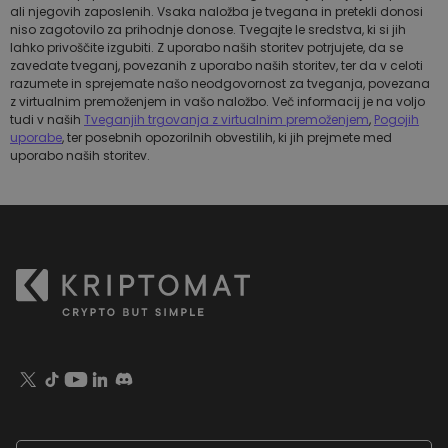
ali njegovih zaposlenih. Vsaka naložba je tvegana in pretekli donosi
niso zagotovilo za prihodnje donose. Tvegajte le sredstva, ki si jih
lahko privoščite izgubiti. Z uporabo naših storitev potrjujete, da se
zavedate tveganj, povezanih z uporabo naših storitev, ter da v celoti
razumete in sprejemate našo neodgovornost za tveganja, povezana
z virtualnim premoženjem in vašo naložbo. Več informacij je na voljo
tudi v naših
Tveganjih trgovanja z virtualnim premoženjem
,
Pogojih
uporabe
, ter posebnih opozorilnih obvestilih, ki jih prejmete med
uporabo naših storitev.