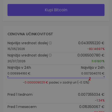
Kupi Bitcoin
CENOVNA UČINKOVITOST
Najvišja vrednost doslej
0.043055220 €
15/05/2026
-83.14697%
Najnižja vrednost doslej
0.006500780 €
20/07/2026
11.61901%
Najnižja v 24h
Najvišja v 24h
0.006994160 €
0.007304070 €
-0.0000090211 €
padec v zadnji uri (-0.12%)
Pred 1 tednom
0.007355034 €
-1.34%
Pred 1 mesecem
0.015350067 €