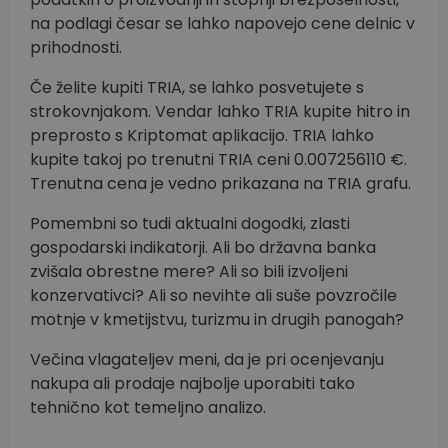
na podlagi česar se lahko napovejo cene delnic v
prihodnosti.
Če želite kupiti TRIA, se lahko posvetujete s
strokovnjakom. Vendar lahko TRIA kupite hitro in
preprosto s Kriptomat aplikacijo. TRIA lahko
kupite takoj po trenutni TRIA ceni 0.007256110 €.
Trenutna cena je vedno prikazana na TRIA grafu.
Pomembni so tudi aktualni dogodki, zlasti
gospodarski indikatorji. Ali bo državna banka
zvišala obrestne mere? Ali so bili izvoljeni
konzervativci? Ali so nevihte ali suše povzročile
motnje v kmetijstvu, turizmu in drugih panogah?
Večina vlagateljev meni, da je pri ocenjevanju
nakupa ali prodaje najbolje uporabiti tako
tehnično kot temeljno analizo.