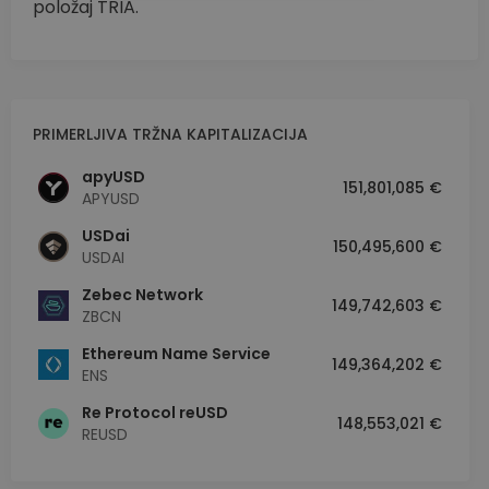
položaj TRIA.
IZVEDBENI
CILJANJE
FUNKCIONALNOST
PRIMERLJIVA TRŽNA KAPITALIZACIJA
apyUSD
151,801,085 €
APYUSD
USDai
150,495,600 €
USDAI
Zebec Network
149,742,603 €
ZBCN
Ethereum Name Service
149,364,202 €
ENS
Re Protocol reUSD
148,553,021 €
REUSD