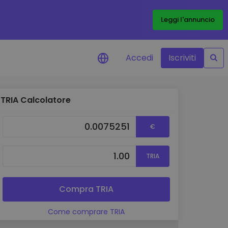
Leggi l'annuncio
Accedi
Iscriviti
TRIA Calcolatore
di prezzo
menti dei prezzi in tempo
€
 tuoi token preferiti
 asset
TRIA
pportunità di investimento
 dei dati del
oglio
Compra TRIA
ioni utili per performance
Come comprare TRIA