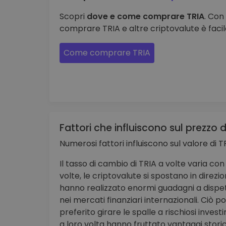
Scopri
dove e come comprare TRIA
. Con
comprare TRIA e altre criptovalute è facile
Come comprare TRIA
Fattori che influiscono sul prezzo d
Numerosi fattori influiscono sul valore di T
Il tasso di cambio di TRIA a volte varia co
volte, le criptovalute si spostano in dire
hanno realizzato enormi guadagni a dispet
nei mercati finanziari internazionali. Ciò p
preferito girare le spalle a rischiosi inves
a loro volta hanno fruttato vantaggi storic