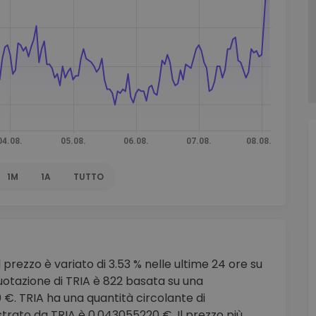
to
1M
1A
TUTTO
l prezzo è variato di 3.53 % nelle ultime 24 ore su
uotazione di TRIA è 822 basata su una
 €. TRIA ha una quantità circolante di
strato da TRIA è 0.043055220 €. Il prezzo più