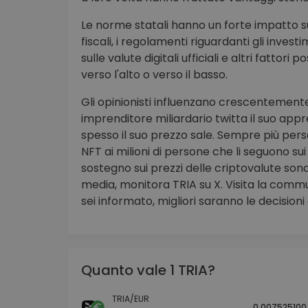
Le norme statali hanno un forte impatto sul
fiscali, i regolamenti riguardanti gli investim
sulle valute digitali ufficiali e altri fatto
verso l'alto o verso il basso.
Gli opinionisti influenzano crescentemente
imprenditore miliardario twitta il suo ap
spesso il suo prezzo sale. Sempre più per
NFT ai milioni di persone che li seguono sui s
sostegno sui prezzi delle criptovalute sono
media, monitora TRIA su X. Visita la commu
sei informato, migliori saranno le decisioni 
Quanto vale 1 TRIA?
TRIA/EUR
0.007525100