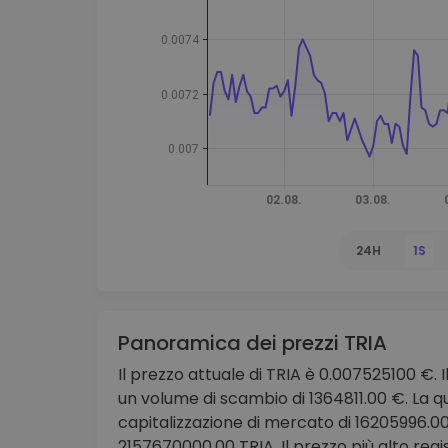
Scoperta investimenti
Trova la tua strategia cryp
24H
1S
Panoramica dei prezzi TRIA
Il prezzo attuale di TRIA è 0.007525100 €. I
un volume di scambio di 1364811.00 €. La q
capitalizzazione di mercato di 16205996.00
2157670000.00 TRIA. Il prezzo più alto regi