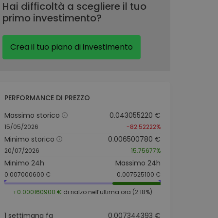
Hai difficoltà a scegliere il tuo
primo investimento?
Crea il tuo piano di investimento
PERFORMANCE DI PREZZO
Massimo storico
0.043055220 €
15/05/2026
-82.52222%
Minimo storico
0.006500780 €
20/07/2026
15.75677%
Minimo 24h
Massimo 24h
0.007000600 €
0.007525100 €
+0.000160900 €
di rialzo nell’ultima ora (2.18%)
1 settimana fa
0.007344393 €