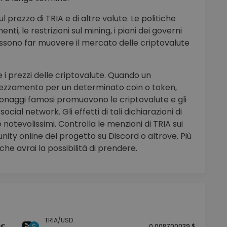
 prezzo di TRIA e di altre valute. Le politiche
enti, le restrizioni sul mining, i piani dei governi
ri possono far muovere il mercato delle criptovalute
 i prezzi delle criptovalute. Quando un
prezzamento per un determinato coin o token,
sonaggi famosi promuovono le criptovalute e gli
ocial network. Gli effetti di tali dichiarazioni di
 notevolissimi. Controlla le menzioni di TRIA sui
nity online del progetto su Discord o altrove. Più
che avrai la possibilità di prendere.
TRIA/USD
 €
0.008700039 $