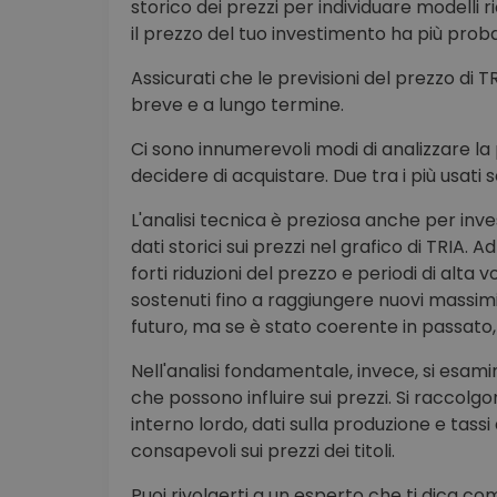
storico dei prezzi per individuare modelli 
il prezzo del tuo investimento ha più probab
Assicurati che le previsioni del prezzo di 
breve e a lungo termine.
Ci sono innumerevoli modi di analizzare la 
decidere di acquistare. Due tra i più usati 
L'analisi tecnica è preziosa anche per inve
dati storici sui prezzi nel grafico di TRIA.
forti riduzioni del prezzo e periodi di alta 
sostenuti fino a raggiungere nuovi massimi
futuro, ma se è stato coerente in passato, 
Nell'analisi fondamentale, invece, si esamina
che possono influire sui prezzi. Si raccolg
interno lordo, dati sulla produzione e tass
consapevoli sui prezzi dei titoli.
Puoi rivolgerti a un esperto che ti dica 