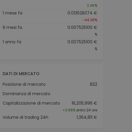
2.46%
1 mese fa
0.013528374 €
-44.38%
6 mesi fa
0.007525100 €
%
1 anno fa
0.007525100 €
%
DATI DI MERCATO
Posizione di mercato
822
Dominanza di mercato
Capitalizzazione di mercato
16,205,996 €
+
3.68%
entro 24 ore
Volume di trading 24h
1,364,811 €