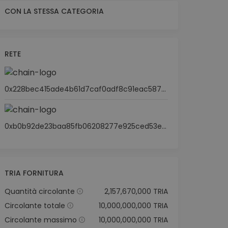
CON LA STESSA CATEGORIA
RETE
0x228bec415ade4b61d7caf0adf8c91eac587ba369
0xb0b92de23baa85fb06208277e925ced53edab482
TRIA FORNITURA
Quantità circolante
2,157,670,000 TRIA
Circolante totale
10,000,000,000 TRIA
Circolante massimo
10,000,000,000 TRIA