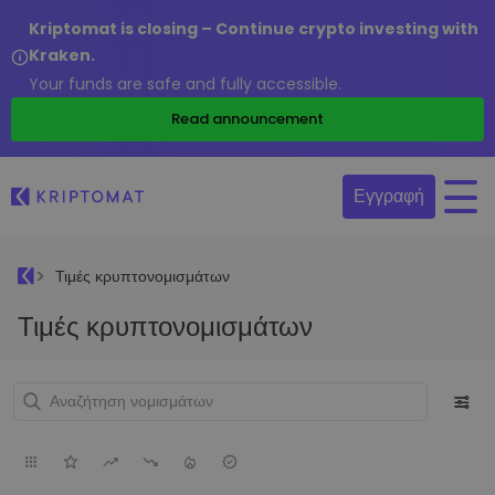
Kriptomat is closing – Continue crypto investing with
Kraken.
Your funds are safe and fully accessible.
Read announcement
Εγγραφή
Τιμές κρυπτονομισμάτων
Τιμές κρυπτονομισμάτων