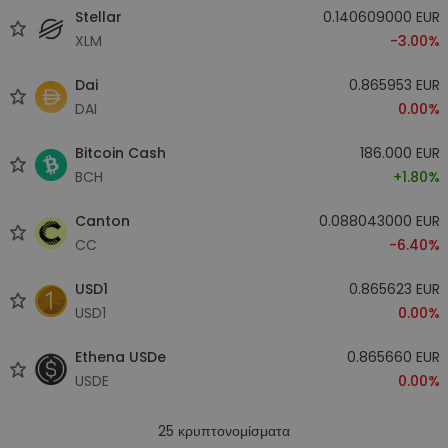
Stellar
0.140609000 EUR
XLM
-3.00%
Dai
0.865953 EUR
DAI
0.00%
Bitcoin Cash
186.000 EUR
BCH
+1.80%
Canton
0.088043000 EUR
CC
-6.40%
USD1
0.865623 EUR
USD1
0.00%
Ethena USDe
0.865660 EUR
USDE
0.00%
25
κρυπτονομίσματα