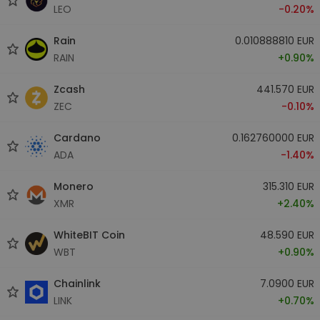
LEO
-0.20%
Rain
0.010888810 EUR
RAIN
+0.90%
Zcash
441.570 EUR
ZEC
-0.10%
Cardano
0.162760000 EUR
ADA
-1.40%
Monero
315.310 EUR
XMR
+2.40%
WhiteBIT Coin
48.590 EUR
WBT
+0.90%
Chainlink
7.0900 EUR
LINK
+0.70%