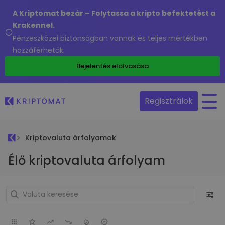
A Kriptomat bezár – Folytassa a kripto befektetést a
Krakennel.
Pénzeszközei biztonságban vannak és teljes mértékben
hozzáférhetők.
Bejelentés elolvasása
Regisztrálok
Kriptovaluta árfolyamok
Élő kriptovaluta árfolyam