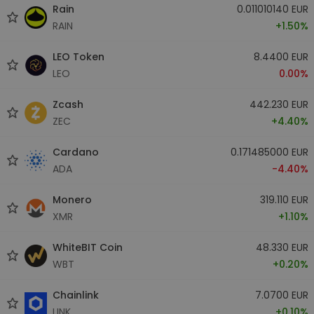
Rain
0.011010140 EUR
RAIN
+1.50%
LEO Token
8.4400 EUR
LEO
0.00%
Zcash
442.230 EUR
ZEC
+4.40%
Cardano
0.171485000 EUR
ADA
-4.40%
Monero
319.110 EUR
XMR
+1.10%
WhiteBIT Coin
48.330 EUR
WBT
+0.20%
Chainlink
7.0700 EUR
LINK
+0.10%