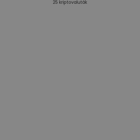
25
kriptovaluták