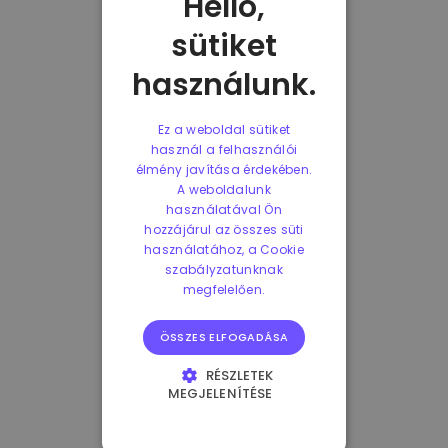
Helló,
sütiket
használunk.
Ez a weboldal sütiket
használ a felhasználói
élmény javítása érdekében.
A weboldalunk
használatával Ön
hozzájárul az összes süti
használatához, a Cookie
szabályzatunknak
megfelelően.
ÖSSZES ELFOGADÁSA
RÉSZLETEK
MEGJELENÍTÉSE
ELENGEDHETETLENÜL
SZÜKSÉGES