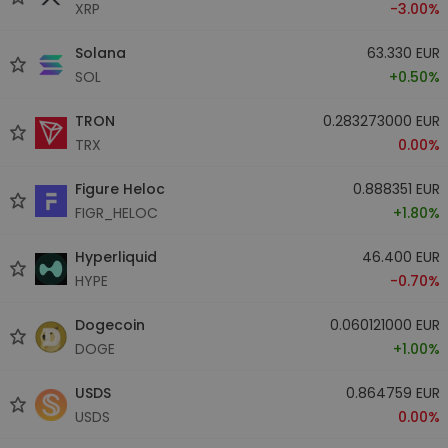
XRP
-3.00%
Solana
63.330 EUR
SOL
+0.50%
TRON
0.283273000 EUR
TRX
0.00%
Figure Heloc
0.888351 EUR
FIGR_HELOC
+1.80%
Hyperliquid
46.400 EUR
HYPE
-0.70%
Dogecoin
0.060121000 EUR
DOGE
+1.00%
USDS
0.864759 EUR
USDS
0.00%