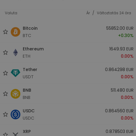
/
Valuta
Ár
Változtatás 24 óra
Bitcoin
55852.00 EUR
BTC
+0.30%
Ethereum
1649.93 EUR
ETH
0.00%
Tether
0.864298 EUR
USDT
0.00%
BNB
511.480 EUR
BNB
0.00%
USDC
0.864560 EUR
USDC
0.00%
XRP
0.878503 EUR