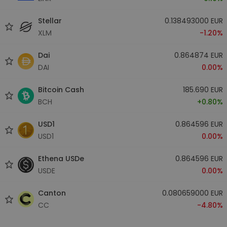
Stellar
0.138493000 EUR
XLM
-1.20%
Dai
0.864874 EUR
DAI
0.00%
Bitcoin Cash
185.690 EUR
BCH
+0.80%
USD1
0.864596 EUR
USD1
0.00%
Ethena USDe
0.864596 EUR
USDE
0.00%
Canton
0.080659000 EUR
CC
-4.80%