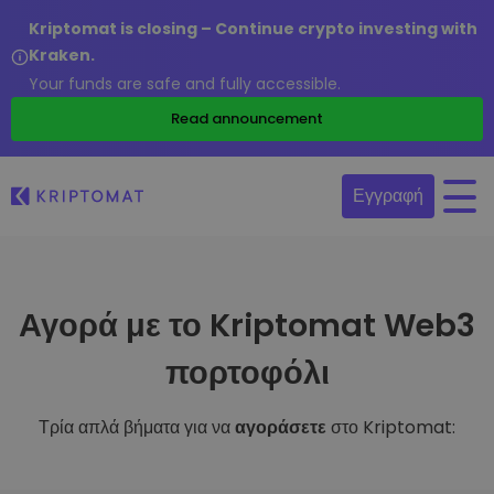
Kriptomat is closing – Continue crypto investing with
Kraken.
Your funds are safe and fully accessible.
Read announcement
Εγγραφή
Αγορά με το Kriptomat Web3
πορτοφόλι
Τρία απλά βήματα για να
αγοράσετε
στο Kriptomat: