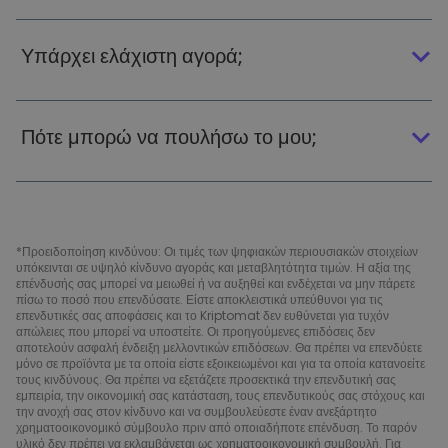
Υπάρχει ελάχιστη αγορά;
Πότε μπορώ να πουλήσω το μου;
*Προειδοποίηση κινδύνου: Οι τιμές των ψηφιακών περιουσιακών στοιχείων
υπόκεινται σε υψηλό κίνδυνο αγοράς και μεταβλητότητα τιμών. Η αξία της
επένδυσής σας μπορεί να μειωθεί ή να αυξηθεί και ενδέχεται να μην πάρετε
πίσω το ποσό που επενδύσατε. Είστε αποκλειστικά υπεύθυνοι για τις
επενδυτικές σας αποφάσεις και το Kriptomat δεν ευθύνεται για τυχόν
απώλειες που μπορεί να υποστείτε. Οι προηγούμενες επιδόσεις δεν
αποτελούν ασφαλή ένδειξη μελλοντικών επιδόσεων. Θα πρέπει να επενδύετε
μόνο σε προϊόντα με τα οποία είστε εξοικειωμένοι και για τα οποία κατανοείτε
τους κινδύνους. Θα πρέπει να εξετάζετε προσεκτικά την επενδυτική σας
εμπειρία, την οικονομική σας κατάσταση, τους επενδυτικούς σας στόχους και
την ανοχή σας στον κίνδυνο και να συμβουλεύεστε έναν ανεξάρτητο
χρηματοοικονομικό σύμβουλο πριν από οποιαδήποτε επένδυση. Το παρόν
υλικό δεν πρέπει να εκλαμβάνεται ως χρηματοοικονομική συμβουλή. Για