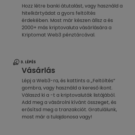
Hozz létre banki átutalást, vagy használd a
hitelkártyádat a gyors feltöltés
érdekében. Most már készen állsz a és
2000+ más kriptovaluta vásárlására a
Kriptomat Web3 pénztárcával.
3. LÉPÉS
Vásárlás
Lépj a Web3-ra, és kattints a „Feltöltés”
gombra, vagy használd a kereső ikont.
Válaszd ki a -t a kriptovaluták listájából.
Add meg a vásárolni kívánt összeget, és
erősítsd meg a tranzakciót. Gratulálunk,
most már a tulajdonosa vagy!