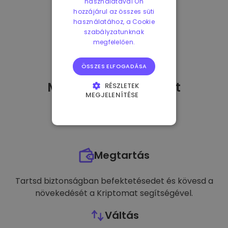
használatával Ön
hozzájárul az összes süti
használatához, a Cookie
szabályzatunknak
megfelelően.
ÖSSZES ELFOGADÁSA
Mit tehetek
miután
-t
RÉSZLETEK
MEGJELENÍTÉSE
vásároltam?
ELENGEDHETETLENÜL
SZÜKSÉGES
TELJESÍTMÉNY
Megtartás
CÉLZÁS
FUNKCIONALITÁS
Tartsd biztonságban befektetésedet és kövesd a
növekedését a Kriptomat segítségével.
Váltás