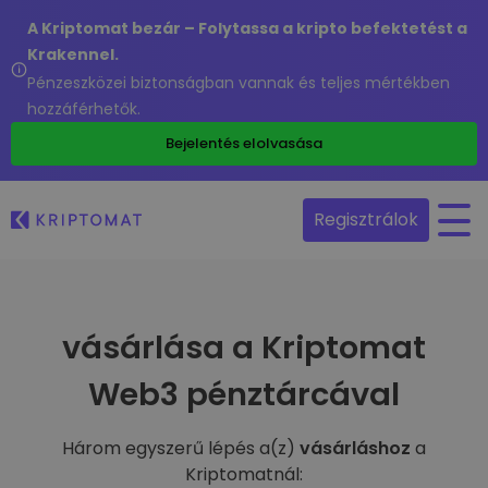
A Kriptomat bezár – Folytassa a kripto befektetést a
Krakennel.
Pénzeszközei biztonságban vannak és teljes mértékben
hozzáférhetők.
Bejelentés elolvasása
Regisztrálok
vásárlása a Kriptomat
Web3 pénztárcával
Három egyszerű lépés a(z)
vásárláshoz
a
Kriptomatnál: