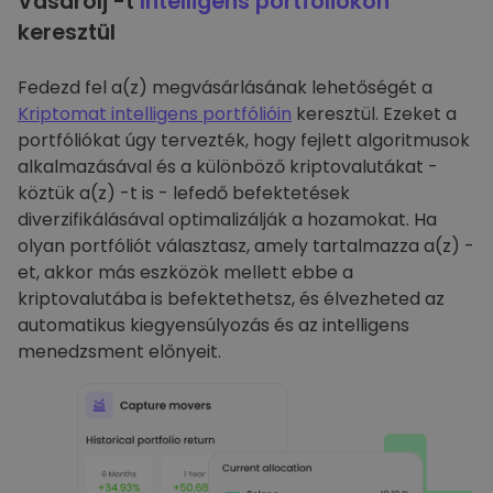
Vásárolj -t
Intelligens portfóliókon
keresztül
Fedezd fel a(z) megvásárlásának lehetőségét a
Kriptomat intelligens portfólióin
keresztül. Ezeket a
portfóliókat úgy tervezték, hogy fejlett algoritmusok
alkalmazásával és a különböző kriptovalutákat -
köztük a(z) -t is - lefedő befektetések
diverzifikálásával optimalizálják a hozamokat. Ha
olyan portfóliót választasz, amely tartalmazza a(z) -
et, akkor más eszközök mellett ebbe a
kriptovalutába is befektethetsz, és élvezheted az
automatikus kiegyensúlyozás és az intelligens
menedzsment előnyeit.