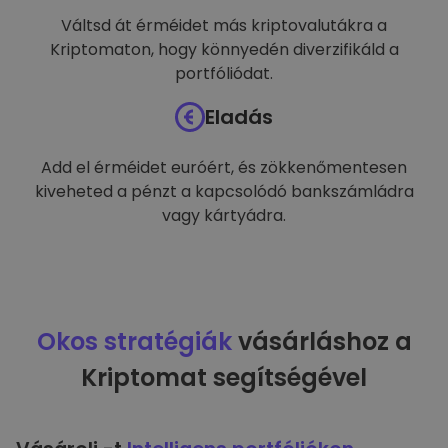
Váltsd át érméidet más kriptovalutákra a
Kriptomaton, hogy könnyedén diverzifikáld a
portfóliódat.
Eladás
Add el érméidet euróért, és zökkenőmentesen
kiveheted a pénzt a kapcsolódó bankszámládra
vagy kártyádra.
Okos stratégiák
vásárláshoz a
Kriptomat segítségével