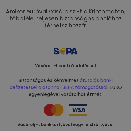
Amikor euróval vásárolsz -t a Kriptomaton,
többféle, teljesen biztonságos opcióhoz
férhetsz hozzá:
Vásárolj -t banki átutalással
Biztonságos és kényelmes
átutalás banki
befizetéssel a
azonnali SEPA támogatással
. EURO
egyenlegével vásárolhat érmét.
Vásárolj -t bankkártyával vagy hitelkártyával