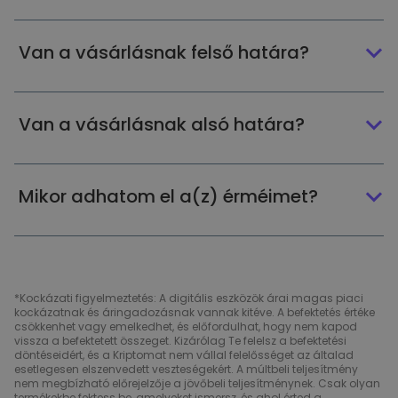
Van a vásárlásnak felső határa?
Van a vásárlásnak alsó határa?
Mikor adhatom el a(z) érméimet?
*Kockázati figyelmeztetés: A digitális eszközök árai magas piaci
kockázatnak és áringadozásnak vannak kitéve. A befektetés értéke
csökkenhet vagy emelkedhet, és előfordulhat, hogy nem kapod
vissza a befektetett összeget. Kizárólag Te felelsz a befektetési
döntéseidért, és a Kriptomat nem vállal felelősséget az általad
esetlegesen elszenvedett veszteségekért. A múltbeli teljesítmény
nem megbízható előrejelzője a jövőbeli teljesítménynek. Csak olyan
termékekbe fektess be, amelyeket ismersz, és ahol érted a