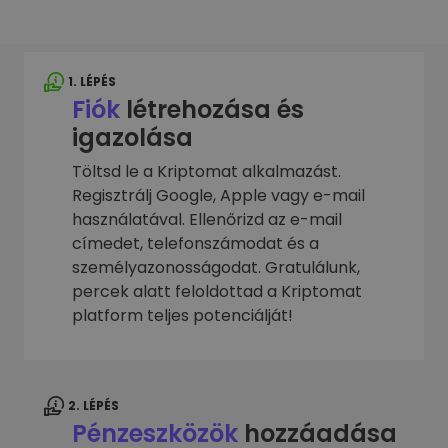
1. LÉPÉS
Fiók
létrehozása és
igazolása
Töltsd le a Kriptomat alkalmazást.
Regisztrálj Google, Apple vagy e-mail
használatával. Ellenőrizd az e-mail
címedet, telefonszámodat és a
személyazonosságodat. Gratulálunk,
percek alatt feloldottad a Kriptomat
platform teljes potenciálját!
2. LÉPÉS
Pénzeszközök
hozzáadása