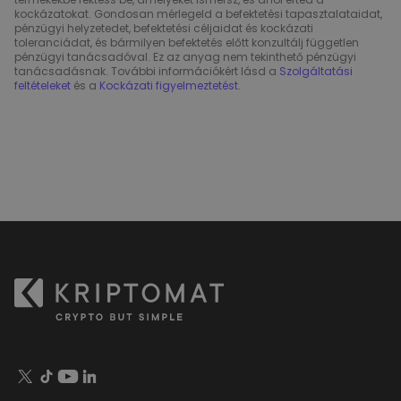
kockázatokat. Gondosan mérlegeld a befektetési tapasztalataidat,
pénzügyi helyzetedet, befektetési céljaidat és kockázati
toleranciádat, és bármilyen befektetés előtt konzultálj független
pénzügyi tanácsadóval. Ez az anyag nem tekinthető pénzügyi
tanácsadásnak. További információkért lásd a
Szolgáltatási
feltételeket
és a
Kockázati figyelmeztetést
.