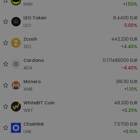
RAIN
+1.50%
LEO Token
8.4400 EUR
LEO
0.00%
Zcash
442.230 EUR
ZEC
+4.40%
Cardano
0.171485000 EUR
ADA
-4.40%
Monero
319.110 EUR
XMR
+1.10%
WhiteBIT Coin
48.330 EUR
WBT
+0.20%
Chainlink
7.0700 EUR
LINK
+0.10%