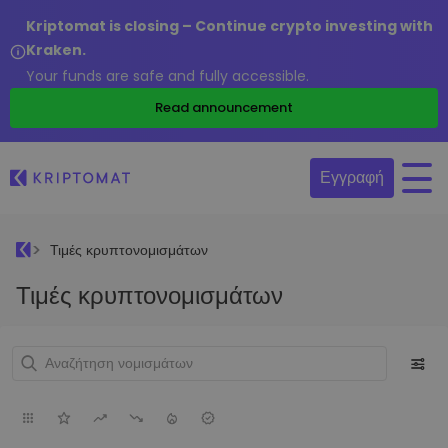
Kriptomat is closing – Continue crypto investing with
Kraken.
Your funds are safe and fully accessible.
Read announcement
Εγγραφή
Τιμές κρυπτονομισμάτων
Τιμές κρυπτονομισμάτων