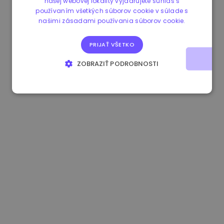
našej webovej lokality vyjadrujete súhlas s
používaním všetkých súborov cookie v súlade s
1.170000 €
-1.80%
3.2B €
našimi zásadami používania súborov cookie.
PRIJAŤ VŠETKO
ZOBRAZIŤ PODROBNOSTI
NEVYHNUTNE POTREBNÉ
VÝKONNOSŤ
CIELENIE
FUNKCIE