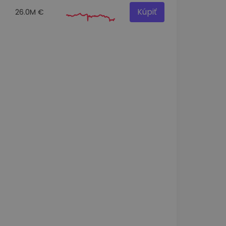
Kúpiť
26.0M €