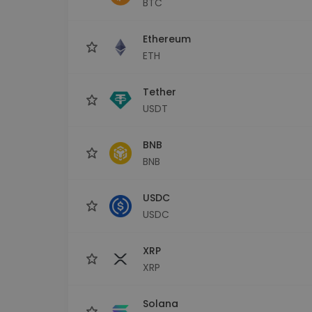
BTC
Investičný prieskumník
Nájdi svoju krypto stratégiu
Ethereum
ETH
Tether
USDT
BNB
BNB
USDC
USDC
XRP
XRP
Solana