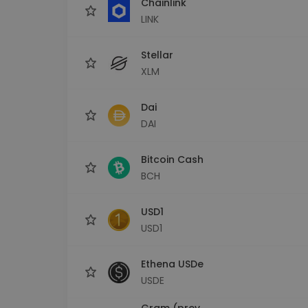
Chainlink
LINK
Stellar
XLM
Dai
DAI
Bitcoin Cash
BCH
USD1
USD1
Ethena USDe
USDE
Gram (prev.