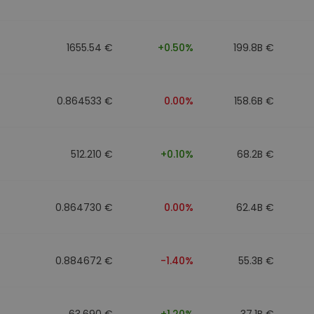
1655.54 €
+0.50%
199.8B €
0.864533 €
0.00%
158.6B €
512.210 €
+0.10%
68.2B €
0.864730 €
0.00%
62.4B €
0.884672 €
-1.40%
55.3B €
63.690 €
+1.20%
37.1B €