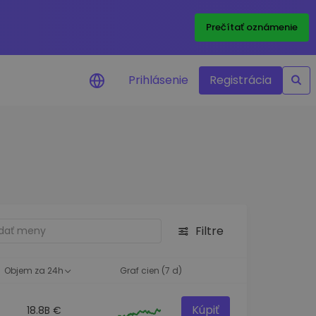
Prečítať oznámenie
Prihlásenie
Registrácia
a na cenu
 ceny vašich
kenov v reálnom
ktíva
Filtre
né príležitosti
fólia
oznatky pre optimálny
Objem za 24h
Graf cien (7 d)
Kúpiť
18.8B €