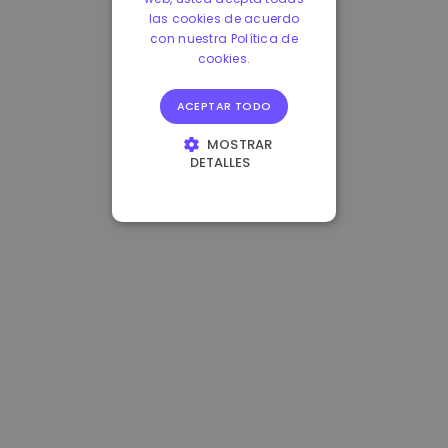
las cookies de acuerdo
con nuestra Política de
cookies.
ACEPTAR TODO
MOSTRAR
DETALLES
COOKIES
ESTRICTAMENTE
NECESARIAS
COOKIES DE
RENDIMIENTO
COOKIES DE
PREFERENCIAS
COOKIES DE
FUNCIONALIDAD