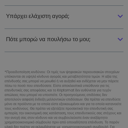
Υπάρχει ελάχιστη αγορά;
Πότε μπορώ να πουλήσω το μου;
*Προειδοποίηση κινδύνου: Οι τιμές των ψηφιακών περιουσιακών στοιχείων
υπόκεινται σε υψηλό κίνδυνο αγοράς και μεταβλητότητα τιμών. Η αξία της
επένδυσής σας μπορεί να μειωθεί ή να αυξηθεί και ενδέχεται να μην πάρετε
πίσω το ποσό που επενδύσατε. Είστε αποκλειστικά υπεύθυνοι για τις
επενδυτικές σας αποφάσεις και το Kriptomat δεν ευθύνεται για τυχόν
απώλειες που μπορεί να υποστείτε. Οι προηγούμενες επιδόσεις δεν
αποτελούν ασφαλή ένδειξη μελλοντικών επιδόσεων. Θα πρέπει να επενδύετε
μόνο σε προϊόντα με τα οποία είστε εξοικειωμένοι και για τα οποία κατανοείτε
τους κινδύνους. Θα πρέπει να εξετάζετε προσεκτικά την επενδυτική σας
εμπειρία, την οικονομική σας κατάσταση, τους επενδυτικούς σας στόχους και
την ανοχή σας στον κίνδυνο και να συμβουλεύεστε έναν ανεξάρτητο
χρηματοοικονομικό σύμβουλο πριν από οποιαδήποτε επένδυση. Το παρόν
υλικό δεν πρέπει να εκλαμβάνεται ως χρηματοοικονομική συμβουλή. Για