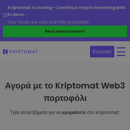
Kriptomat is closing – Continue crypto investing with
Kraken.
Your funds are safe and fully accessible.
Read announcement
Εγγραφή
Αγορά με το Kriptomat Web3
πορτοφόλι
Τρία απλά βήματα για να
αγοράσετε
στο Kriptomat: