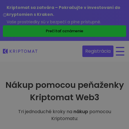
Kriptomat sa zatvára – Pokračujte v investovaní do
kryptomien s Kraken.
Vaše prostriedky sú v bezpečí a plne prístupné.
Prečítať oznámenie
Registrácia
Nákup pomocou peňaženky
Kriptomat Web3
Tri jednoduché kroky na
nákup
pomocou
Kriptomatu: