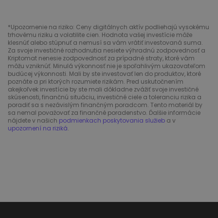
*Upozornenie na riziko: Ceny digitálnych aktív podliehajú vysokému
trhovému riziku a volatilite cien. Hodnota vašej investície môže
klesnúť alebo stúpnuť a nemusí sa vám vrátiť investovaná suma.
Za svoje investičné rozhodnutia nesiete výhradnú zodpovednosť a
Kriptomat nenesie zodpovednosť za prípadné straty, ktoré vám
môžu vzniknúť. Minulá výkonnosť nie je spoľahlivým ukazovateľom
budúcej výkonnosti. Mali by ste investovať len do produktov, ktoré
poznáte a pri ktorých rozumiete rizikám. Pred uskutočnením
akejkoľvek investície by ste mali dôkladne zvážiť svoje investičné
skúsenosti, finančnú situáciu, investičné ciele a toleranciu rizika a
poradiť sa s nezávislým finančným poradcom. Tento materiál by
sa nemal považovať za finančné poradenstvo. Ďalšie informácie
nájdete v našich
podmienkach poskytovania služieb
a v
upozornení na riziká
.