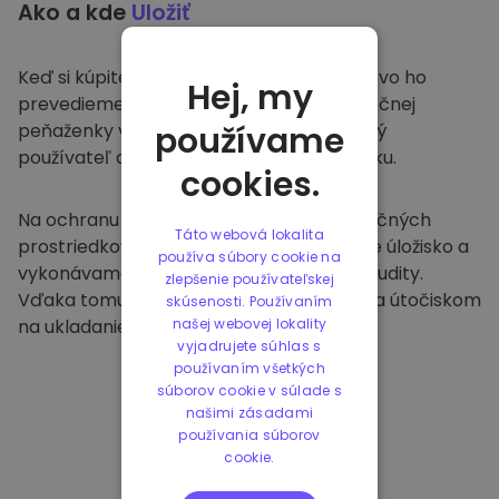
Ako a kde
Uložiť
Keď si kúpite na
Kriptomat
, bezproblémovo ho
Hej, my
prevedieme do vašej vyhradenej a bezpečnej
peňaženky v rámci našej platformy. Každý
používame
používateľ dostane individuálnu peňaženku.
cookies.
Na ochranu našich zákazníkov a ich finančných
Táto webová lokalita
prostriedkov ponúkame bezpečné offline úložisko a
používa súbory cookie na
vykonávame pravidelné bezpečnostné audity.
zlepšenie používateľskej
Vďaka tomuto prístupu je naša platforma útočiskom
skúsenosti. Používaním
na ukladanie a iných kryptomien.
našej webovej lokality
vyjadrujete súhlas s
používaním všetkých
súborov cookie v súlade s
našimi zásadami
používania súborov
cookie.