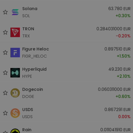
Solana
63.780 EUR
SOL
+0.30%
TRON
0.284031000 EUR
TRX
-0.20%
Figure Heloc
0.897510 EUR
FIGR_HELOC
+1.50%
Hyperliquid
49.230 EUR
HYPE
+2.10%
Dogecoin
0.060311000 EUR
DOGE
+0.60%
USDS
0.867291 EUR
USDS
0.00%
Rain
0.011041910 EUR