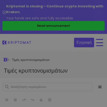
Kriptomat is closing – Continue crypto investing with
Kraken.
Your funds are safe and fully accessible.
Read announcement
Εγγραφή
Τιμές κρυπτονομισμάτων
Τιμές κρυπτονομισμάτων