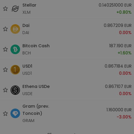
Stellar
0.140251000 EUR
XLM
+0.80%
Dai
0.867209 EUR
DAI
0.00%
Bitcoin Cash
187.190 EUR
BCH
+1.60%
USD1
0.867184 EUR
USD1
0.00%
Ethena USDe
0.867107 EUR
USDE
0.00%
Gram (prev.
1.160000 EUR
Toncoin)
-3.00%
GRAM