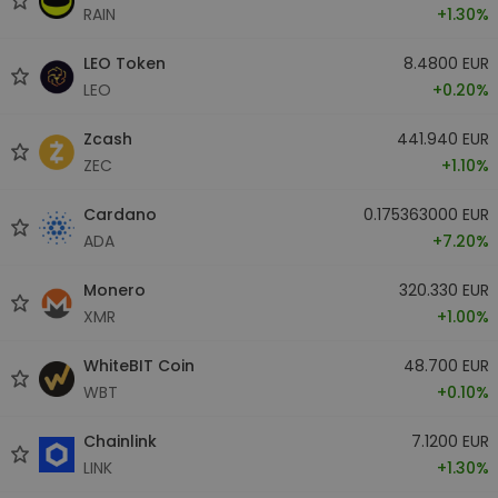
RAIN
+1.30%
LEO Token
8.4800 EUR
LEO
+0.20%
Zcash
441.940 EUR
ZEC
+1.10%
Cardano
0.175363000 EUR
ADA
+7.20%
Monero
320.330 EUR
XMR
+1.00%
WhiteBIT Coin
48.700 EUR
WBT
+0.10%
Chainlink
7.1200 EUR
LINK
+1.30%