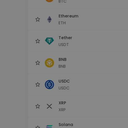
BTC
Сигурен и опростен порт
криптовалута
Ethereum
Инвестиционен изсле
Намери своята крипто ст
ETH
Tether
USDT
BNB
BNB
USDC
USDC
XRP
XRP
Solana