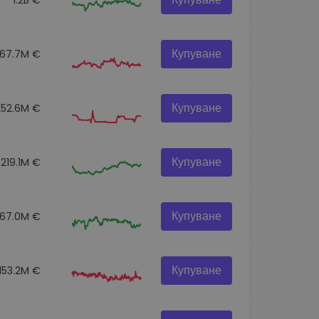
Купуване
67.7M €
Купуване
252.6M €
Купуване
219.1M €
Купуване
67.0M €
Купуване
153.2M €