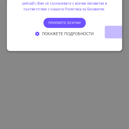
уебсайт, Вие се съгласявате с всички бисквитки в
1.160000 €
-3.00%
3.2B €
съответствие с нашата Политика за Бисквитки.
ПРИЕМЕТЕ ВСИЧКИ
ПОКАЖЕТЕ ПОДРОБНОСТИ
СТРОГО НЕОБХОДИМО
ЕФЕКТИВНОСТ
ТАРГЕТИРАНЕ
ФУНКЦИОНАЛНОСТ