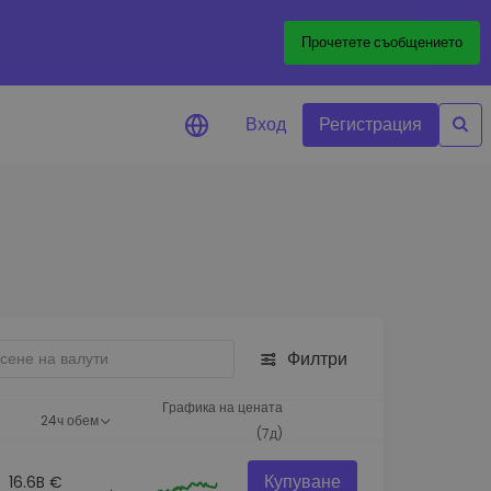
Прочетете съобщението
Вход
Регистрация
али за цените
лизации на цените на
ите ви токени в реално време
леждане на активи
йте възможности за
тиции
Филтри
из на портфолио
игентни прозрения за
Графика на цената
24ч обем
алнo изпълнение
(7д)
Купуване
16.6B €