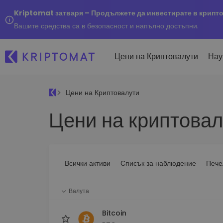
Kriptomat затваря – Продължете да инвестирате в крипт
Вашите средства са в безопасност и напълно достъпни.
Цени на Криптовалути
Нау
Цени на Криптовалути
Наско
Цени на криптовал
Послед
Купуване и продаване
Всички цени
Kripto
криптовалута
Над 300+ криптовалути
Купете 300+ криптовалу
Ако бя
Топ печеливши & губещи
...днес
Размяна на криптовал
Намерете възможности за
Всички активи
Списък за наблюдение
Пече
Над 1 000 опции за двойк
инвестиране
Интелигентни портфо
Валута
Интелигентен начин за 
в криптовалути
Bitcoin
Kriptomat Портфейл