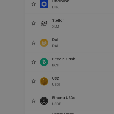
Chainlink
LINK
Stellar
XLM
Dai
DAI
Bitcoin Cash
BCH
USD1
USD1
Ethena USDe
USDE
Gram (prev.