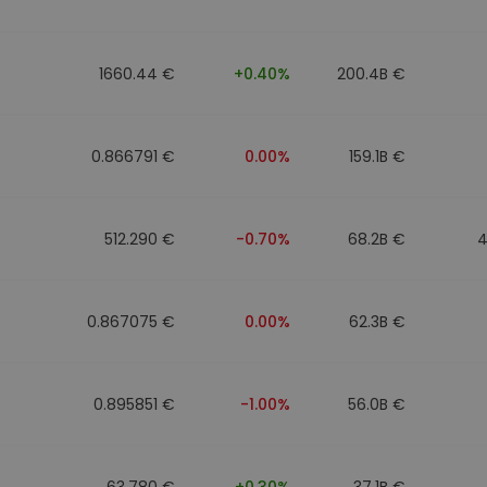
фейл за
довател
1660.44 €
+0.40%
200.4B €
ратегия
0.866791 €
0.00%
159.1B €
512.290 €
-0.70%
68.2B €
4
0.867075 €
0.00%
62.3B €
0.895851 €
-1.00%
56.0B €
63.780 €
+0.30%
37.1B €