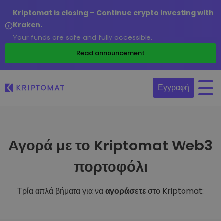
Kriptomat is closing – Continue crypto investing with
Kraken.
Your funds are safe and fully accessible.
Read announcement
Εγγραφή
Αγορά με το Kriptomat Web3
πορτοφόλι
Τρία απλά βήματα για να
αγοράσετε
στο Kriptomat: