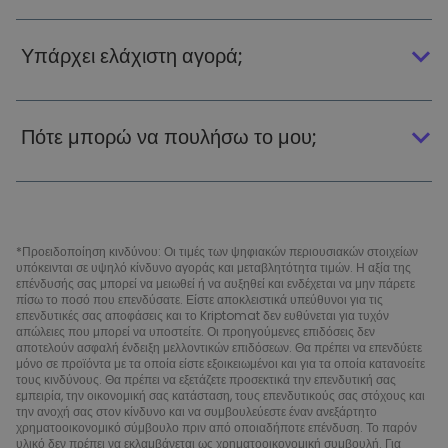
Υπάρχει ελάχιστη αγορά;
Πότε μπορώ να πουλήσω το μου;
*Προειδοποίηση κινδύνου: Οι τιμές των ψηφιακών περιουσιακών στοιχείων
υπόκεινται σε υψηλό κίνδυνο αγοράς και μεταβλητότητα τιμών. Η αξία της
επένδυσής σας μπορεί να μειωθεί ή να αυξηθεί και ενδέχεται να μην πάρετε
πίσω το ποσό που επενδύσατε. Είστε αποκλειστικά υπεύθυνοι για τις
επενδυτικές σας αποφάσεις και το Kriptomat δεν ευθύνεται για τυχόν
απώλειες που μπορεί να υποστείτε. Οι προηγούμενες επιδόσεις δεν
αποτελούν ασφαλή ένδειξη μελλοντικών επιδόσεων. Θα πρέπει να επενδύετε
μόνο σε προϊόντα με τα οποία είστε εξοικειωμένοι και για τα οποία κατανοείτε
τους κινδύνους. Θα πρέπει να εξετάζετε προσεκτικά την επενδυτική σας
εμπειρία, την οικονομική σας κατάσταση, τους επενδυτικούς σας στόχους και
την ανοχή σας στον κίνδυνο και να συμβουλεύεστε έναν ανεξάρτητο
χρηματοοικονομικό σύμβουλο πριν από οποιαδήποτε επένδυση. Το παρόν
υλικό δεν πρέπει να εκλαμβάνεται ως χρηματοοικονομική συμβουλή. Για