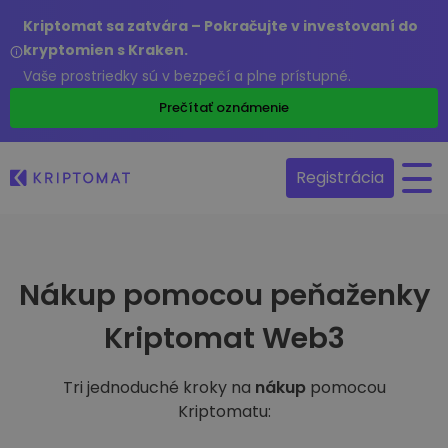
Kriptomat sa zatvára – Pokračujte v investovaní do
kryptomien s Kraken.
Vaše prostriedky sú v bezpečí a plne prístupné.
Prečítať oznámenie
Registrácia
Nákup pomocou peňaženky
Kriptomat Web3
Tri jednoduché kroky na
nákup
pomocou
Kriptomatu: