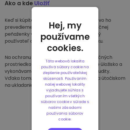
Ako a kde
Uložiť
Keď si kúpite na
Kriptomat
, bezproblémovo ho
Hej, my
prevedieme do vašej vyhradenej a bezpečnej
peňaženky v rámci našej platformy. Každý
používame
používateľ dostane individuálnu peňaženku.
cookies.
Na ochranu našich zákazníkov a ich finančných
Táto webová lokalita
prostriedkov ponúkame bezpečné offline úložisko a
používa súbory cookie na
vykonávame pravidelné bezpečnostné audity.
zlepšenie používateľskej
Vďaka tomuto prístupu je naša platforma útočiskom
skúsenosti. Používaním
na ukladanie a iných kryptomien.
našej webovej lokality
vyjadrujete súhlas s
používaním všetkých
súborov cookie v súlade s
našimi zásadami
používania súborov
cookie.