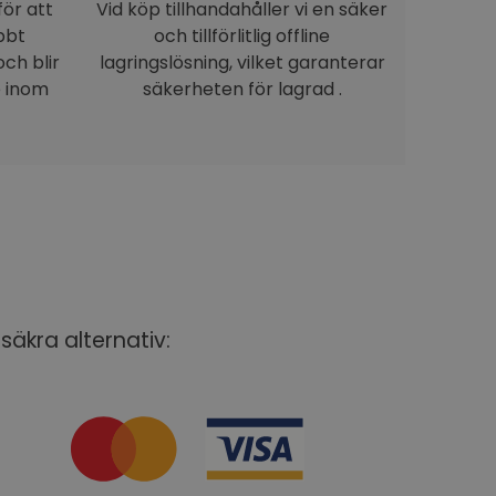
för att
Vid köp tillhandahåller vi en säker
bbt
och tillförlitlig offline
ch blir
lagringslösning, vilket garanterar
e inom
säkerheten för lagrad .
säkra alternativ: