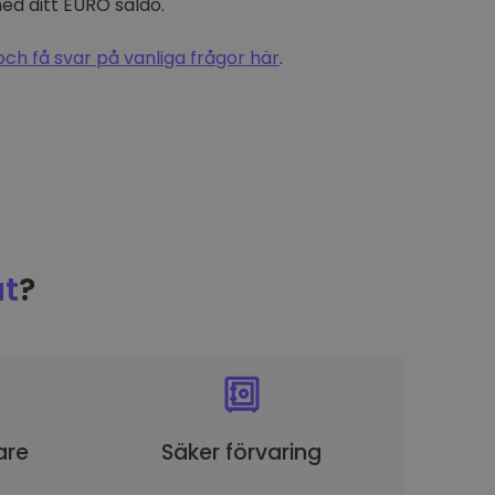
d ditt EURO saldo.
och få svar på vanliga frågor här
.
t
?
are
Säker förvaring