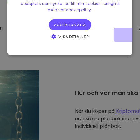
webbplats samtycker du till alla cookies i enlighet
med vår cookiepolicy.
ACCEPTERA ALLA
Du
VISA DETALJER
STRIKT NÖDVÄNDIGT
PRESTANDA
INRIKTNING
FUNKTIONER
Hur och var man ska
När du köper på
Kriptoma
och säkra plånbok inom vå
individuell plånbok.