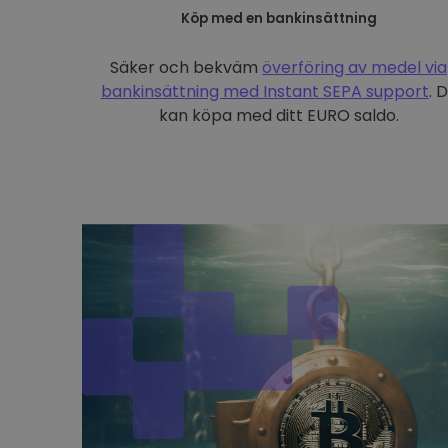
Köp med en bankinsättning
Säker och bekväm
överföring av medel via
bankinsättning med
Instant SEPA support
. 
kan köpa med ditt EURO saldo.