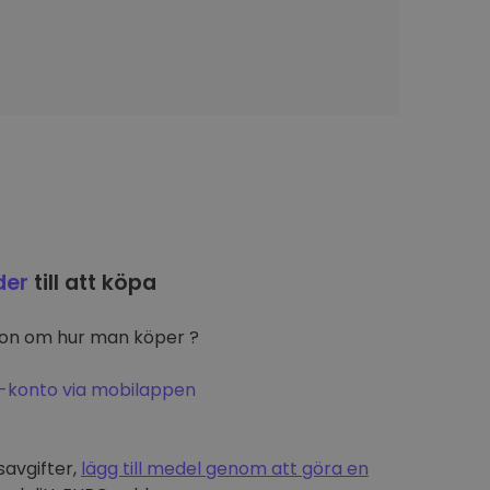
der
till att köpa
ion om hur man köper ?
-konto via mobilappen
t
savgifter,
lägg till medel genom att göra en