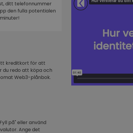
ost, ditt telefonnummer
n
 upp den fulla potentialen
minuter!
t kreditkort för att
är du redo att köpa och
ptomat Web3-plånbok.
Fyll på" eller använd
ovalutor. Ange det