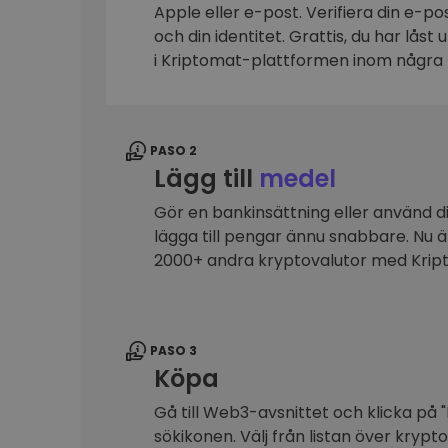
Apple eller e-post. Verifiera din e-p
Investeringsutforskare
och din identitet. Grattis, du har låst
Hitta din kryptostrategi
i Kriptomat-plattformen inom några 
PASO 2
Lägg till
medel
Gör en bankinsättning eller använd dit
lägga till pengar ännu snabbare. Nu 
2000+ andra kryptovalutor med Kri
PASO 3
Köpa
Gå till Web3-avsnittet och klicka på "
sökikonen. Välj från listan över krypt