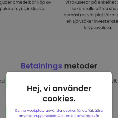
rbjuder omedelbar köp av
Vi fokuserar på enkelhet 
pulära mynt, inklusive .
säkerställa att du sna
bemästrar vår plattform o
en självsäker investerar
kryptovaluta.
Betalnings
metoder
 EUR på Kriptomat har du tillgång till olika helt 
Hej, vi använder
cookies.
Denna webbplats använder cookies för att förbättra
användarupplevelsen. Genom att använda vår