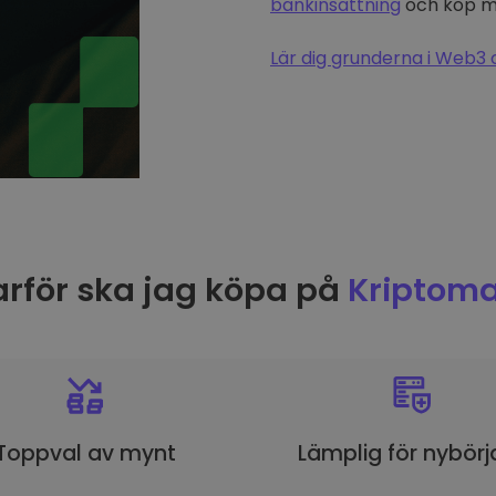
bankinsättning
och köp me
Lär dig grunderna i Web3 
rför ska jag köpa på
Kriptoma
Toppval av mynt
Lämplig för nybörj