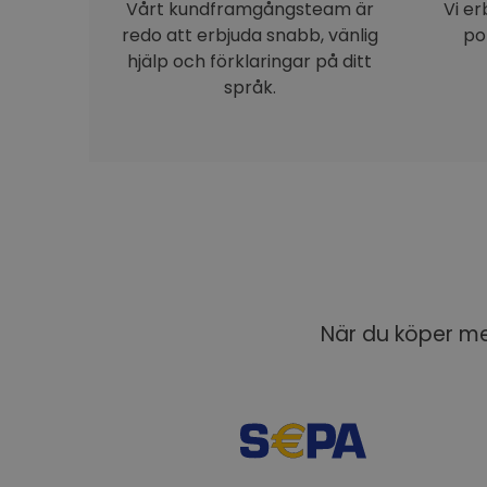
Vårt kundframgångsteam är
Vi e
redo att erbjuda snabb, vänlig
po
hjälp och förklaringar på ditt
språk.
När du köper med