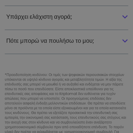
Υπάρχει ελάχιστη αγορά;
Πότε μπορώ να πουλήσω το μου;
*Προειδοποίηση κινδύνου: Οι τιμές των ψηφιακών περιουσιακών στοιχείων
υπόκεινται σε υψηλό κίνδυνο αγοράς και μεταβλητότητα τιμών. Η αξία της
επένδυσής σας μπορεί να μειωθεί ή να αυξηθεί και ενδέχεται να μην πάρετε
πίσω το ποσό που επενδύσατε. Είστε αποκλειστικά υπεύθυνοι για τις
επενδυτικές σας αποφάσεις και το Kriptomat δεν ευθύνεται για τυχόν
απώλειες που μπορεί να υποστείτε. Οι προηγούμενες επιδόσεις δεν
αποτελούν ασφαλή ένδειξη μελλοντικών επιδόσεων. Θα πρέπει να επενδύετε
μόνο σε προϊόντα με τα οποία είστε εξοικειωμένοι και για τα οποία κατανοείτε
τους κινδύνους. Θα πρέπει να εξετάζετε προσεκτικά την επενδυτική σας
εμπειρία, την οικονομική σας κατάσταση, τους επενδυτικούς σας στόχους και
την ανοχή σας στον κίνδυνο και να συμβουλεύεστε έναν ανεξάρτητο
χρηματοοικονομικό σύμβουλο πριν από οποιαδήποτε επένδυση. Το παρόν
υλικό δεν πρέπει να εκλαμβάνεται ως χρηματοοικονομική συμβουλή. Για