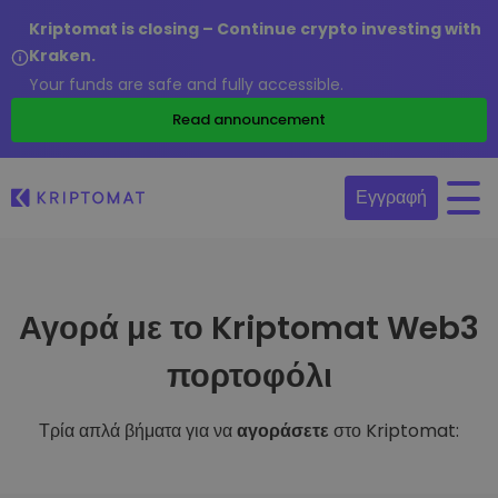
Kriptomat is closing – Continue crypto investing with
Kraken.
Your funds are safe and fully accessible.
Read announcement
Εγγραφή
Αγορά με το Kriptomat Web3
πορτοφόλι
Τρία απλά βήματα για να
αγοράσετε
στο Kriptomat: