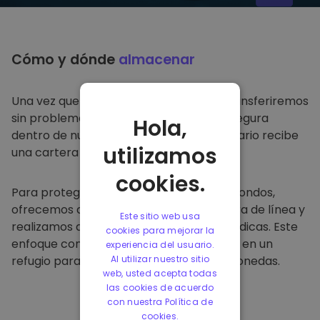
Cómo y dónde
almacenar
Una vez que compre en
Kriptomat
, lo transferiremos
sin problemas a su cartera dedicada y segura
Hola,
dentro de nuestra plataforma. Cada usuario recibe
utilizamos
una cartera individual.
cookies.
Para proteger a nuestros clientes y sus fondos,
ofrecemos almacenamiento seguro fuera de línea y
Este sitio web usa
realizamos auditorías de seguridad periódicas. Este
cookies para mejorar la
enfoque convierte a nuestra plataforma en un
experiencia del usuario.
refugio para almacenar y otras criptomonedas.
Al utilizar nuestro sitio
web, usted acepta todas
las cookies de acuerdo
con nuestra Política de
cookies.