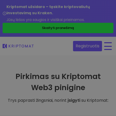
Kriptomat užsidaro – tęskite kriptovaliutų
investavimą su Kraken.
Jūsų lėšos yra saugios ir visiškai prieinamos.
Skaityti pranešimą
Registruotis
Pirkimas su Kriptomat
Web3 pinigine
Trys paprasti žingsniai, norint
įsigyti
su Kriptomat: