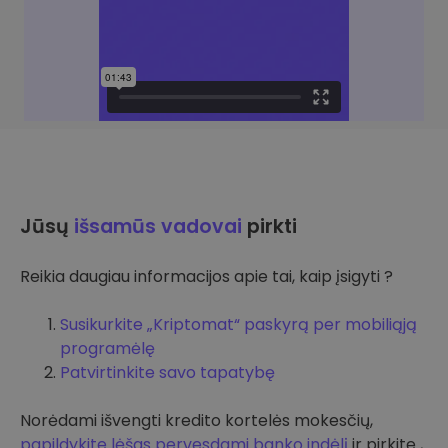
Jūsų
išsamūs vadovai
pirkti
Reikia daugiau informacijos apie tai, kaip įsigyti ?
Susikurkite „Kriptomat“ paskyrą per mobiliąją
programėlę
Patvirtinkite savo tapatybę
Norėdami išvengti kredito kortelės mokesčių,
papildykite lėšas pervesdami banko indėlį
ir pirkite ,