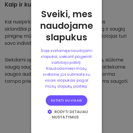
Kaip ir kur
saugoti
Sveiki, mes
Kai nusipirksite
Kriptomat platformoje
, mes
naudojame
sklandžiai pervesime valiutą į jūsų specialią ir saugią
slapukus
piniginę mūsų platformoje. Kiekvienas vartotojas turi
savo individualią piniginę.
Šioje svetainėje naudojami
slapukai, siekiant pagerinti
Siekdami apsaugoti savo klientus ir jų lėšas, siūlome
vartotojo patirtį.
saugią saugyklą neprisijungus ir reguliariai atliekame
Naudodamiesi mūsų
saugos auditus. Dėl šio požiūrio mūsų platforma
svetaine, jūs sutinkate su
tampa prieglobsčiu ir kitoms kriptovaliutoms saugoti.
visais slapukais pagal
mūsų slapukų politiką.
SUTIKTI SU VISAIS
RODYTI DETALIAU
NUSTATYMUS
BŪTINIEJI