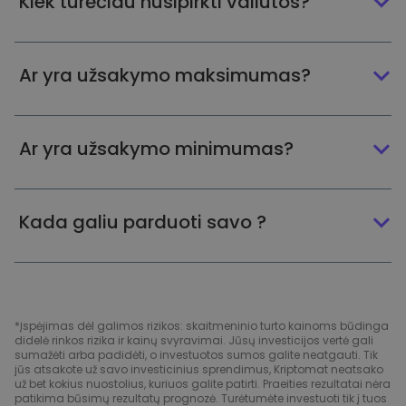
Kiek turėčiau nusipirkti valiutos?
Ar yra užsakymo maksimumas?
Ar yra užsakymo minimumas?
Kada galiu parduoti savo ?
*Įspėjimas dėl galimos rizikos: skaitmeninio turto kainoms būdinga
didelė rinkos rizika ir kainų svyravimai. Jūsų investicijos vertė gali
sumažėti arba padidėti, o investuotos sumos galite neatgauti. Tik
jūs atsakote už savo investicinius sprendimus, Kriptomat neatsako
už bet kokius nuostolius, kuriuos galite patirti. Praeities rezultatai nėra
patikima būsimų rezultatų prognozė. Turėtumėte investuoti tik į tuos