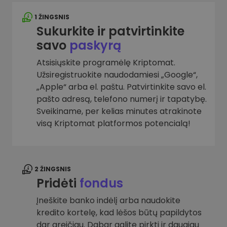
1 ŽINGSNIS
Sukurkite ir patvirtinkite
savo
paskyrą
Atsisiųskite programėlę Kriptomat.
Užsiregistruokite naudodamiesi „Google“,
„Apple“ arba el. paštu. Patvirtinkite savo el.
pašto adresą, telefono numerį ir tapatybę.
Sveikiname, per kelias minutes atrakinote
visą Kriptomat platformos potencialą!
2 ŽINGSNIS
Pridėti
fondus
Įneškite banko indėlį arba naudokite
kredito kortelę, kad lėšos būtų papildytos
dar greičiau. Dabar galite pirkti ir daugiau