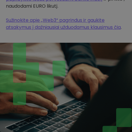
naudodami EURO likutį.
Sužinokite apie „Web3“ pagrindus ir gaukite
atsakymus į dažniausiai užduodamus klausimus čia
.