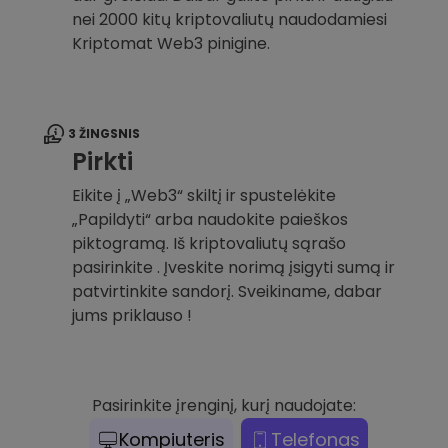
nei 2000 kitų kriptovaliutų naudodamiesi
Kriptomat Web3 pinigine.
3 ŽINGSNIS
Pirkti
Eikite į „Web3“ skiltį ir spustelėkite
„Papildyti“ arba naudokite paieškos
piktogramą. Iš kriptovaliutų sąrašo
pasirinkite . Įveskite norimą įsigyti sumą ir
patvirtinkite sandorį. Sveikiname, dabar
jums priklauso !
Pasirinkite įrenginį, kurį naudojate:
Kompiuteris
Telefonas