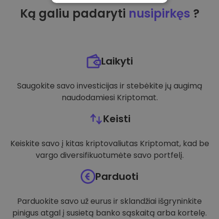
Ką galiu padaryti
nusipirkęs
?
VEIKIMĄ GERINANTYS
TIKSLINIAI
FUNKCINIAI
Laikyti
Saugokite savo investicijas ir stebėkite jų augimą
naudodamiesi Kriptomat.
Keisti
Keiskite savo į kitas kriptovaliutas Kriptomat, kad be
vargo diversifikuotumėte savo portfelį.
Parduoti
Parduokite savo už eurus ir sklandžiai išgryninkite
pinigus atgal į susietą banko sąskaitą arba kortelę.