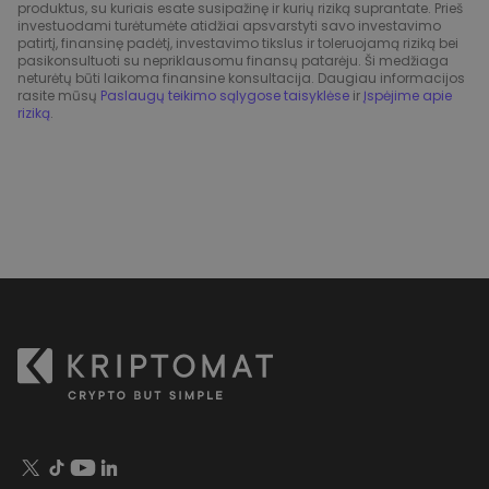
produktus, su kuriais esate susipažinę ir kurių riziką suprantate. Prieš
investuodami turėtumėte atidžiai apsvarstyti savo investavimo
patirtį, finansinę padėtį, investavimo tikslus ir toleruojamą riziką bei
pasikonsultuoti su nepriklausomu finansų patarėju. Ši medžiaga
neturėtų būti laikoma finansine konsultacija. Daugiau informacijos
rasite mūsų
Paslaugų teikimo sąlygose taisyklėse
ir
Įspėjime apie
riziką
.