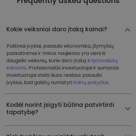
Frequently asked questions
Kokie veiksniai daro įtaką kainai?
Politiniai įvykiai, pasaulio ekonomika, įžymybių
paskatinimai ir rinkos naujienos yra vieni iš
daugelio veiksnių, kurie daro įtaką
kriptovaliutų
kainoms
. Profesionalūs investuotojai ir sumanūs
investuotojai stebi šiuos realaus pasaulio
įvykius, kad galėtų numatyti
kainų pokyčius
.
Kodėl norint įsigyti būtina patvirtinti
tapatybę?