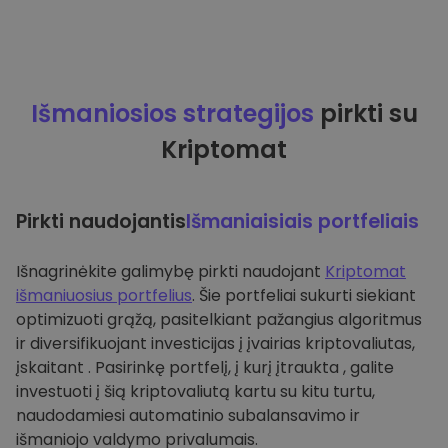
Išmaniosios strategijos
pirkti su
Kriptomat
Pirkti naudojantis
Išmaniaisiais portfeliais
Išnagrinėkite galimybę pirkti naudojant
Kriptomat
išmaniuosius portfelius
. Šie portfeliai sukurti siekiant
optimizuoti grąžą, pasitelkiant pažangius algoritmus
ir diversifikuojant investicijas į įvairias kriptovaliutas,
įskaitant . Pasirinkę portfelį, į kurį įtraukta , galite
investuoti į šią kriptovaliutą kartu su kitu turtu,
naudodamiesi automatinio subalansavimo ir
išmaniojo valdymo privalumais.