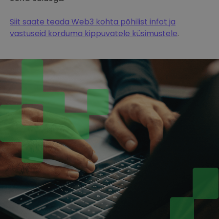
Siit saate teada Web3 kohta põhilist infot ja
vastuseid korduma kippuvatele küsimustele
.