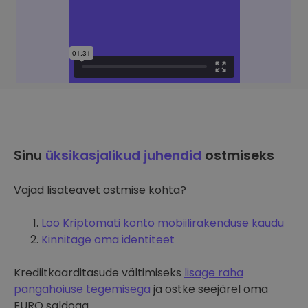
Sinu
üksikasjalikud juhendid
ostmiseks
Vajad lisateavet ostmise kohta?
Loo Kriptomati konto mobiilirakenduse kaudu
Kinnitage oma identiteet
Krediitkaarditasude vältimiseks
lisage raha
pangahoiuse tegemisega
ja ostke seejärel oma
EURO saldoga.