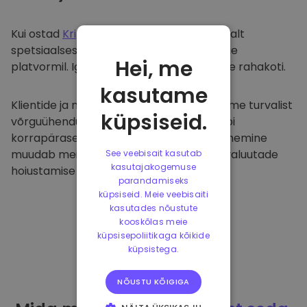
Kui ostad
Kriptomat
, kanname selle sujuvalt
spetsiaalsesse ja turvalisse rahakotti meie
Hei, me
platvormil. Iga kasutaja saab individuaalse rahakoti.
kasutame
Klientide ja nende raha kaitsmiseks pakume turvalist
küpsiseid.
võrguühenduseta hoiustamist ja viime läbi
korrapäraseid turvaauditeid. Selline lähenemine
muudab meie platvormi ja teiste krüptovaluutade
See veebisait kasutab
kasutajakogemuse
hoiustamise tõeliseks taevaks.
parandamiseks
küpsiseid. Meie veebisaiti
kasutades nõustute
kooskõlas meie
küpsisepoliitikaga kõikide
küpsistega.
NÕUSTU KÕIGIGA