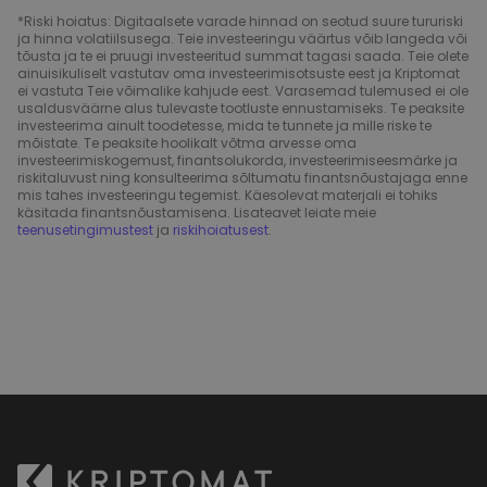
*Riski hoiatus: Digitaalsete varade hinnad on seotud suure tururiski
ja hinna volatiilsusega. Teie investeeringu väärtus võib langeda või
tõusta ja te ei pruugi investeeritud summat tagasi saada. Teie olete
ainuisikuliselt vastutav oma investeerimisotsuste eest ja Kriptomat
ei vastuta Teie võimalike kahjude eest. Varasemad tulemused ei ole
usaldusväärne alus tulevaste tootluste ennustamiseks. Te peaksite
investeerima ainult toodetesse, mida te tunnete ja mille riske te
mõistate. Te peaksite hoolikalt võtma arvesse oma
investeerimiskogemust, finantsolukorda, investeerimiseesmärke ja
riskitaluvust ning konsulteerima sõltumatu finantsnõustajaga enne
mis tahes investeeringu tegemist. Käesolevat materjali ei tohiks
käsitada finantsnõustamisena. Lisateavet leiate meie
teenusetingimustest
ja
riskihoiatusest
.