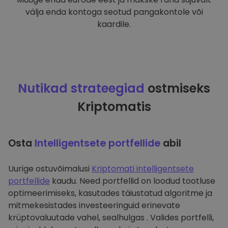
välja enda kontoga seotud pangakontole või
kaardile.
Nutikad strateegiad
ostmiseks
Kriptomatis
Osta
Intelligentsete portfellide
abil
Uurige ostuvõimalusi
Kriptomati intelligentsete
portfellide
kaudu. Need portfellid on loodud tootluse
optimeerimiseks, kasutades täiustatud algoritme ja
mitmekesistades investeeringuid erinevate
krüptovaluutade vahel, sealhulgas . Valides portfelli,