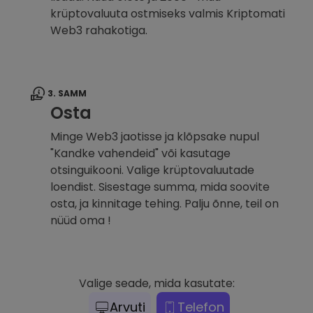
krüptovaluuta ostmiseks valmis Kriptomati
Web3 rahakotiga.
3. SAMM
Osta
Minge Web3 jaotisse ja klõpsake nupul
"Kandke vahendeid" või kasutage
otsinguikooni. Valige krüptovaluutade
loendist. Sisestage summa, mida soovite
osta, ja kinnitage tehing. Palju õnne, teil on
nüüd oma !
Valige seade, mida kasutate:
Arvuti
Telefon