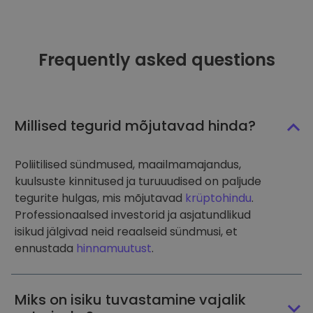
Frequently asked questions
Millised tegurid mõjutavad hinda?
Poliitilised sündmused, maailmamajandus,
kuulsuste kinnitused ja turuuudised on paljude
tegurite hulgas, mis mõjutavad
krüptohindu
.
Professionaalsed investorid ja asjatundlikud
isikud jälgivad neid reaalseid sündmusi, et
ennustada
hinnamuutust
.
Miks on isiku tuvastamine vajalik