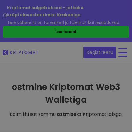
Kriptomat sulgeb uksed – jätkake
krüptoinvesteerimist Krakeniga.
Teie vahendid on turvalised ja täielikult kättesaadavad.
Loe teadet
Registreeru
ostmine Kriptomat Web3
Walletiga
Kolm lihtsat sammu
ostmiseks
Kriptomati abiga: