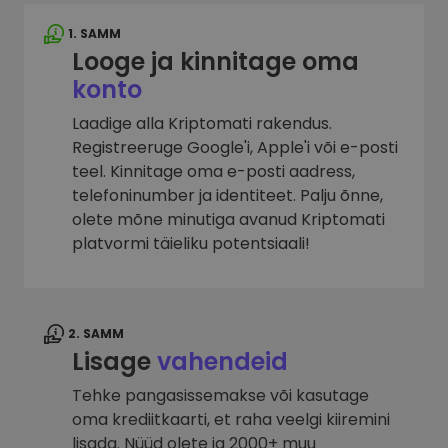
1. SAMM
Looge ja kinnitage oma
konto
Laadige alla Kriptomati rakendus.
Registreeruge Google'i, Apple'i või e-posti
teel. Kinnitage oma e-posti aadress,
telefoninumber ja identiteet. Palju õnne,
olete mõne minutiga avanud Kriptomati
platvormi täieliku potentsiaali!
2. SAMM
Lisage
vahendeid
Tehke pangasissemakse või kasutage
oma krediitkaarti, et raha veelgi kiiremini
lisada. Nüüd olete ja 2000+ muu