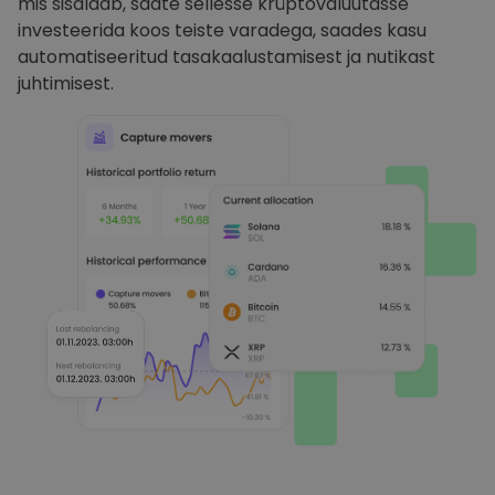
mis sisaldab, saate sellesse krüptovaluutasse
investeerida koos teiste varadega, saades kasu
automatiseeritud tasakaalustamisest ja nutikast
juhtimisest.