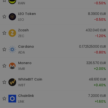
RAIN
-0.50%
LEO Token
8.3900 EUR
LEO
-0.50%
Zcash
432.040 EUR
ZEC
-1.20%
Cardano
0.172525000 EUR
ADA
-0.80%
Monero
326.570 EUR
XMR
+2.00%
WhiteBIT Coin
48.610 EUR
WBT
+0.40%
Chainlink
7.2000 EUR
LINK
+1.60%