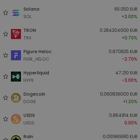
Solana
65.050 EUR
SOL
+2.00%
TRON
0.284204000 EUR
TRX
+0.70%
Figure Heloc
0.870825 EUR
FIGR_HELOC
-2.70%
Hyperliquid
47.210 EUR
HYPE
-3.00%
Dogecoin
0.060836000 EUR
DOGE
+1.20%
USDS
0.864914 EUR
USDS
0.00%
Rain
0.010969910 EUR