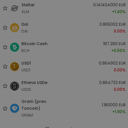
Stellar
0.141404000 EUR
XLM
+1.40%
Dai
0.865002 EUR
DAI
0.00%
Bitcoin Cash
187.260 EUR
BCH
+0.50%
USD1
0.864902 EUR
USD1
0.00%
Ethena USDe
0.864733 EUR
USDE
0.00%
Gram (prev.
1.180000 EUR
Toncoin)
+1.90%
GRAM