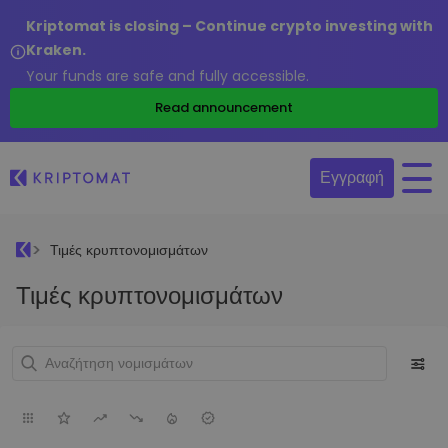
Kriptomat is closing – Continue crypto investing with
Kraken.
Your funds are safe and fully accessible.
Read announcement
Εγγραφή
Τιμές κρυπτονομισμάτων
Τιμές κρυπτονομισμάτων