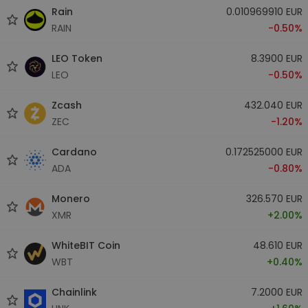
Rain
0.010969910 EUR
RAIN
-0.50%
LEO Token
8.3900 EUR
LEO
-0.50%
Zcash
432.040 EUR
ZEC
-1.20%
Cardano
0.172525000 EUR
ADA
-0.80%
Monero
326.570 EUR
XMR
+2.00%
WhiteBIT Coin
48.610 EUR
WBT
+0.40%
Chainlink
7.2000 EUR