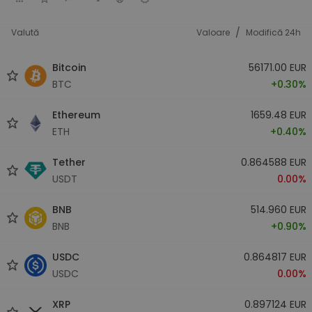
/
Valută
Valoare
Modifică 24h
Bitcoin
56171.00 EUR
BTC
+0.30%
Ethereum
1659.48 EUR
ETH
+0.40%
Tether
0.864588 EUR
USDT
0.00%
BNB
514.960 EUR
BNB
+0.90%
USDC
0.864817 EUR
USDC
0.00%
XRP
0.897124 EUR