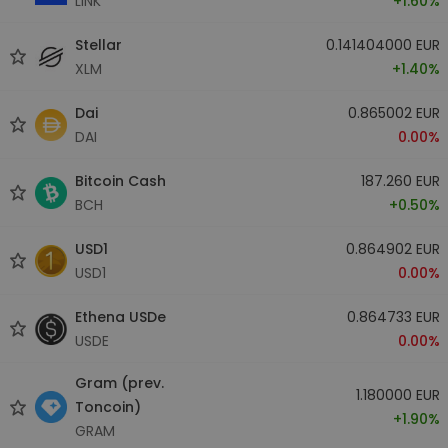
LINK
+1.60%
Stellar
0.141404000 EUR
XLM
+1.40%
Dai
0.865002 EUR
DAI
0.00%
Bitcoin Cash
187.260 EUR
BCH
+0.50%
USD1
0.864902 EUR
USD1
0.00%
Ethena USDe
0.864733 EUR
USDE
0.00%
Gram (prev.
1.180000 EUR
Toncoin)
+1.90%
GRAM