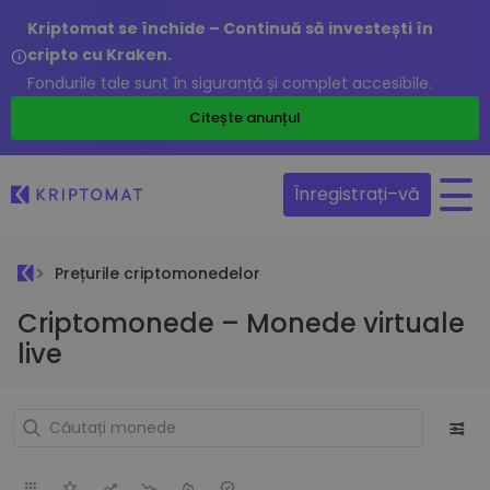
Kriptomat se închide – Continuă să investești în
cripto cu Kraken.
Fondurile tale sunt în siguranță și complet accesibile.
Citește anunțul
Înregistrați–vă
Prețurile criptomonedelor
Criptomonede – Monede virtuale
live