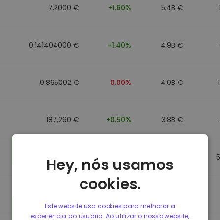
7.2000 €
+1.60%
5.4B €
0.141404000 €
+1.40%
4.9B €
0.865002 €
0.00%
4.0B €
187.260 €
+0.50%
3.8B €
0.864902 €
0.00%
3.5B €
Hey, nós usamos
cookies.
0.864733 €
0.00%
3.4B €
Este website usa cookies para melhorar a
experiência do usuário. Ao utilizar o nosso website,