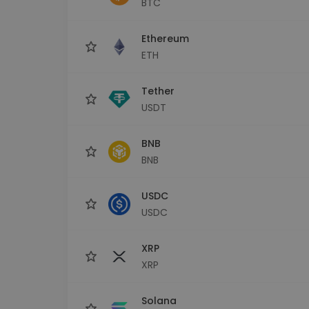
BTC
Explorador de 
Encontra a tua est
Ethereum
ETH
Tether
USDT
BNB
BNB
USDC
USDC
XRP
XRP
Solana