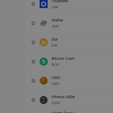
Chainlink
LINK
Stellar
XLM
Dai
DAI
Bitcoin Cash
BCH
USD1
USD1
Ethena USDe
USDE
Gram (prev.