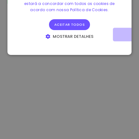
estará a concordar com todos os cookies de
1.180000 €
+1.90%
3.2B €
acordo com nossa Política de Cookies.
ACEITAR TODOS
MOSTRAR DETALHES
ESTRITAMENTE NECESSÁRIOS
DESEMPENHO
DIRECIONAMENTO
FUNCIONALIDADE