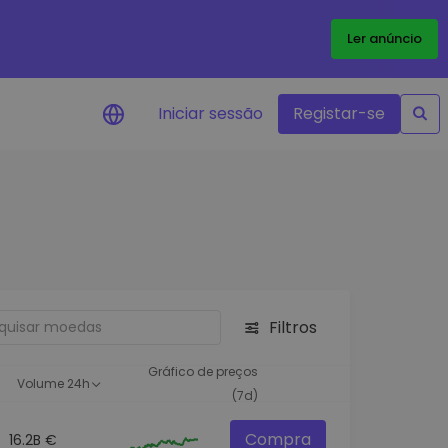
Ler anúncio
Iniciar sessão
Registar-se
Alerta de preços
Atualizações de preços em tempo
real para os seus tokens favoritos
Explorar Ativos
Descubra oportunidades de
investimento
Filtros
Análise do Portefólio
Ideias inteligentes para um
Gráfico de preços
Volume 24h
desempenho ótimo
(7d)
Compra
16.2B €