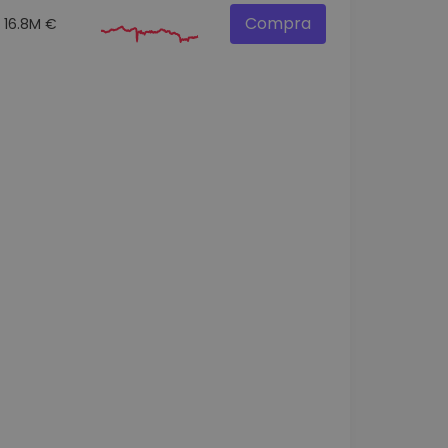
Compra
16.8M €