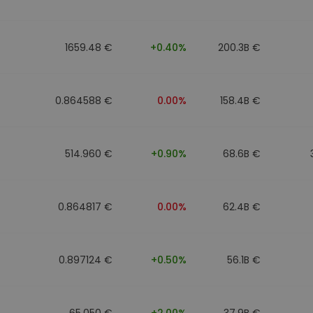
Investimentos
ratégia cripto
1659.48 €
+0.40%
200.3B €
0.864588 €
0.00%
158.4B €
514.960 €
+0.90%
68.6B €
0.864817 €
0.00%
62.4B €
0.897124 €
+0.50%
56.1B €
65.050 €
+2.00%
37.9B €