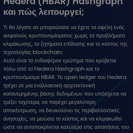
Hedera (HBAR) Hashgraph
...σήμερα θα άξιζαν
Ευφυή χαρτοφυλάκια
και πώς λειτουργεί;
Επενδύστε έξυπνα σε κρυπτονομίσματα
Πορτοφόλι του Kriptomat
Τι θα λέγατε αν μπορούσατε να έχετε τα οφέλη ενός
Ένα ασφαλές και απλό πορτοφόλι κρυπτονομισμάτων
ασφαλούς κρυπτονομίσματος χωρίς τα προβλήματα
Εξερεύνηση επενδύσεων
κλιμάκωσης, τα ζητήματα επίδοσης και το κόστος της
Βρες τη δική σου crypto στρατηγική
τεχνολογίας blockchain;
KriptoEarn
Αυτό είναι το ενδιαφέρον ερώτημα που κρύβεται
Κερδίστε ανταμοιβές στα κρυπτονομίσματά σας
πίσω από το Hedera Hashgraph και το
Χρηματοκιβώτιο
κρυπτονόμισμα HBAR. Το open ledger του Hedera
Αποταμιεύστε κρυπτονομίσματα για το μέλλον σας
τρέχει σε μια εναλλακτική αρχιτεκτονική
κατανεμημένης βάσης δεδομένων που υπόσχεται να
Επαναλαμβανόμενη αγορά
Τακτικές προγραμματισμένες επενδύσεις (DCA)
τρέξει ταχύτερα, να παρέχει μεγαλύτερη
Ειδοποιήσεις Τιμών
αποκέντρωση, να διευκολύνει τις περιβαλλοντικές
Ενημερώσεις τιμών σε πραγματικό χρόνο για τα αγαπημένα σας
ανησυχίες, να μειώσει το κόστος και να κλιμακωθεί
διακριτικά
ώστε να ανταποκρίνεται καλύτερα στις απαιτήσεις του
Εξερεύνηση επενδύσεων