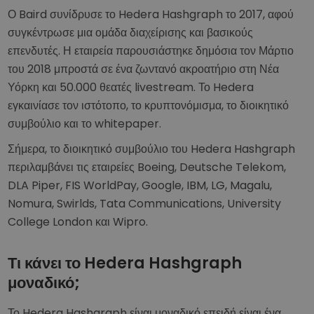
Ο Baird συνίδρυσε το Hedera Hashgraph το 2017, αφού
συγκέντρωσε μια ομάδα διαχείρισης και βασικούς
επενδυτές. Η εταιρεία παρουσιάστηκε δημόσια τον Μάρτιο
του 2018 μπροστά σε ένα ζωντανό ακροατήριο στη Νέα
Υόρκη και 50.000 θεατές livestream. Το Hedera
εγκαινίασε τον ιστότοπο, το κρυπτονόμισμα, το διοικητικό
συμβούλιο και το whitepaper.
Σήμερα, το διοικητικό συμβούλιο του Hedera Hashgraph
περιλαμβάνει τις εταιρείες Boeing, Deutsche Telekom,
DLA Piper, FIS WorldPay, Google, IBM, LG, Magalu,
Nomura, Swirlds, Tata Communications, University
College London και Wipro.
Τι κάνει το Hedera Hashgraph
μοναδικό;
Το Hedera Hashgraph είναι μοναδικό επειδή είναι ένα