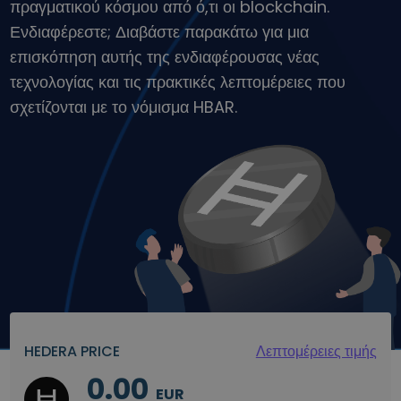
πραγματικού κόσμου από ό,τι οι blockchain.
Ανακαλύψτε επενδυτικές ευκαιρίες
Ενδιαφέρεστε; Διαβάστε παρακάτω για μια
Ανάλυση χαρτοφυλακίου
επισκόπηση αυτής της ενδιαφέρουσας νέας
Έξυπνες πληροφορίες για βέλτιστη απόδοση
τεχνολογίας και τις πρακτικές λεπτομέρειες που
σχετίζονται με το νόμισμα HBAR.
HEDERA PRICE
Λεπτομέρειες τιμής
0.00
EUR