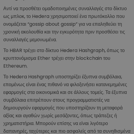
Αντί να προσθέτει ομαδοποιημένες συναλλαγές στο δίκτυο
ως μπλοκ, το Hedera χρησιμοποιεί ένα πρωτόκολλο που
ονομάζεται “gossip about gossip” για να επαληθεύει τη
χρονική ακολουθία και την εγκυρότητα πριν προσθέσει τις
συναλλαγές μεμονωμένα.
Το HBAR τρέχει στο δίκτυο Hedera Hashgraph, όπως το
κρυπτονόμισμα Ether τρέχει στην blockchain του
Ethereum.
Το Hedera Hashgraph υποστηρίζει έξυπνα συμβόλαια,
επομένως είναι ένας πιθανό να φιλοξενήσει κατανεμημένες
εφαρμογές στα οικονομικά και σε άλλους τομείς. Τα έξυπνα
συμβόλαια επιτρέπουν στους προγραμματιστές να
δημιουργούν εφαρμογές που υποστηρίζουν τη μεταφορά
αξίας και αγαθών χωρίς μεσάζοντες, όπως τράπεζες ή
χρηματιστήρια. Μπορούν επίσης να είναι λιγότερο
δαπανηρές, ταχύτερες και πιο ασφαλείς από τα συνηθισμένα