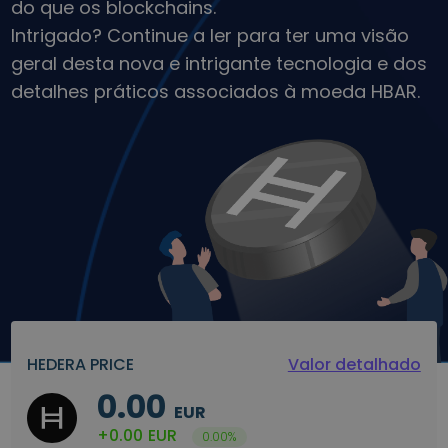
do que os blockchains.
Descubra oportunidades de investimento
Intrigado? Continue a ler para ter uma visão
Análise do Portefólio
geral desta nova e intrigante tecnologia e dos
Ideias inteligentes para um desempenho ótimo
detalhes práticos associados à moeda HBAR.
HEDERA PRICE
Valor detalhado
0.00
EUR
+0.00
EUR
0.00%