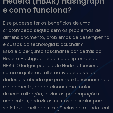
Hedera (HBAR) Hashgraph
...hoje valeria
Portefólios Inteligentes
e como funciona?
Modo inteligente de investir em cripto
Carteira da Kriptomat
E se pudesse ter os benefícios de uma
Uma carteira de criptomoedas simples e segura
criptomoeda segura sem os problemas de
Explorador de Investimentos
dimensionamento, problemas de desempenho
Encontra a tua estratégia cripto
e custos da tecnologia blockchain?
KriptoEarn
Essa é a pergunta fascinante por detrás da
Ganhe recompensas com as suas criptomoedas
Hedera Hashgraph e da sua criptomoeda
Cofre
HBAR. O ledger público do Hedera funciona
Guarde criptomoedas para o seu futuro
numa arquitetura alternativa de base de
dados distribuída que promete funcionar mais
Compra Recorrente
Investimentos regulares programados (DCA)
rapidamente, proporcionar uma maior
Alerta de preços
descentralização, aliviar as preocupações
Atualizações de preços em tempo real para os seus tokens
ambientais, reduzir os custos e escalar para
favoritos
satisfazer melhor as exigências do mundo real
Explorar Ativos