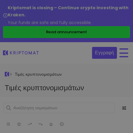
Kriptomat is closing – Continue crypto investing with
Kraken.
Your funds are safe and fully accessible.
Read announcement
Εγγραφή
Τιμές κρυπτονομισμάτων
Τιμές κρυπτονομισμάτων