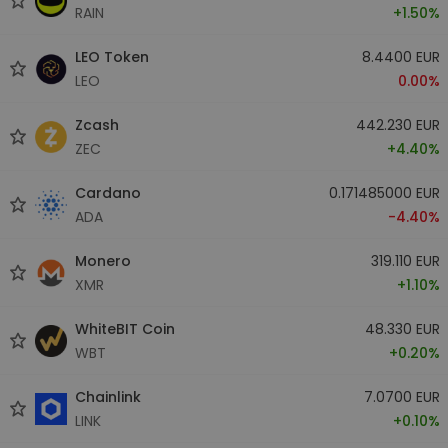
RAIN
+1.50%
LEO Token
8.4400 EUR
LEO
0.00%
Zcash
442.230 EUR
ZEC
+4.40%
Cardano
0.171485000 EUR
ADA
-4.40%
Monero
319.110 EUR
XMR
+1.10%
WhiteBIT Coin
48.330 EUR
WBT
+0.20%
Chainlink
7.0700 EUR
LINK
+0.10%