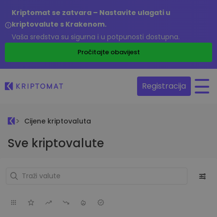
Kriptomat se zatvara – Nastavite ulagati u
kriptovalute s Krakenom.
Vaša sredstva su sigurna i u potpunosti dostupna.
Pročitajte obavijest
Registracija
Cijene kriptovaluta
Sve kriptovalute