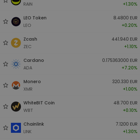
RAIN
+1.30%
LEO Token
8.4800 EUR
LEO
+0.20%
Zcash
441.940 EUR
ZEC
+1.10%
Cardano
0.175363000 EUR
ADA
+7.20%
Monero
320.330 EUR
XMR
+1.00%
WhiteBIT Coin
48.700 EUR
WBT
+0.10%
Chainlink
7.1200 EUR
LINK
+1.30%