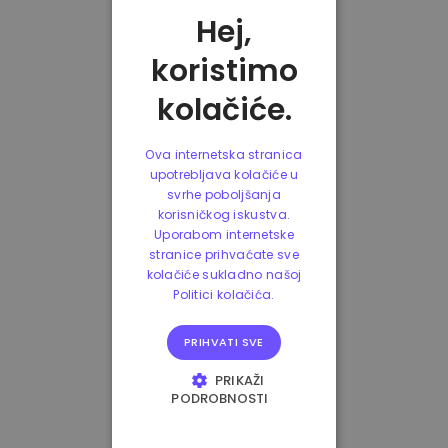
Hej,
koristimo
kolačiće.
Ova internetska stranica
upotrebljava kolačiće u
svrhe poboljšanja
korisničkog iskustva.
Uporabom internetske
stranice prihvaćate sve
kolačiće sukladno našoj
Politici kolačića.
PRIHVATI SVE
PRIKAŽI
PODROBNOSTI
NUŽNO POTREBNI
KOLAČIĆI