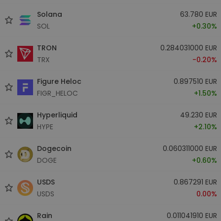
Solana
63.780 EUR
SOL
+0.30%
TRON
0.284031000 EUR
TRX
-0.20%
Figure Heloc
0.897510 EUR
FIGR_HELOC
+1.50%
Hyperliquid
49.230 EUR
HYPE
+2.10%
Dogecoin
0.060311000 EUR
DOGE
+0.60%
USDS
0.867291 EUR
USDS
0.00%
Rain
0.011041910 EUR