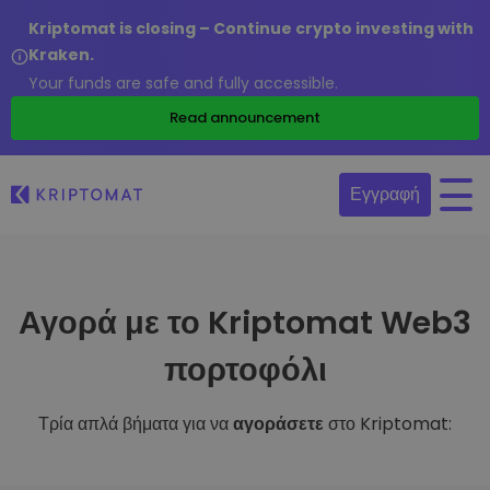
Kriptomat is closing – Continue crypto investing with
Kraken.
Your funds are safe and fully accessible.
Read announcement
Εγγραφή
Αγορά με το Kriptomat Web3
πορτοφόλι
Τρία απλά βήματα για να
αγοράσετε
στο Kriptomat: