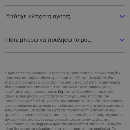
Υπάρχει ελάχιστη αγορά;
Πότε μπορώ να πουλήσω το μου;
*Προειδοποίηση κινδύνου: Οι τιμές των ψηφιακών περιουσιακών στοιχείων
υπόκεινται σε υψηλό κίνδυνο αγοράς και μεταβλητότητα τιμών. Η αξία της
επένδυσής σας μπορεί να μειωθεί ή να αυξηθεί και ενδέχεται να μην πάρετε
πίσω το ποσό που επενδύσατε. Είστε αποκλειστικά υπεύθυνοι για τις
επενδυτικές σας αποφάσεις και το Kriptomat δεν ευθύνεται για τυχόν
απώλειες που μπορεί να υποστείτε. Οι προηγούμενες επιδόσεις δεν
αποτελούν ασφαλή ένδειξη μελλοντικών επιδόσεων. Θα πρέπει να επενδύετε
μόνο σε προϊόντα με τα οποία είστε εξοικειωμένοι και για τα οποία κατανοείτε
τους κινδύνους. Θα πρέπει να εξετάζετε προσεκτικά την επενδυτική σας
εμπειρία, την οικονομική σας κατάσταση, τους επενδυτικούς σας στόχους και
την ανοχή σας στον κίνδυνο και να συμβουλεύεστε έναν ανεξάρτητο
χρηματοοικονομικό σύμβουλο πριν από οποιαδήποτε επένδυση. Το παρόν
υλικό δεν πρέπει να εκλαμβάνεται ως χρηματοοικονομική συμβουλή. Για