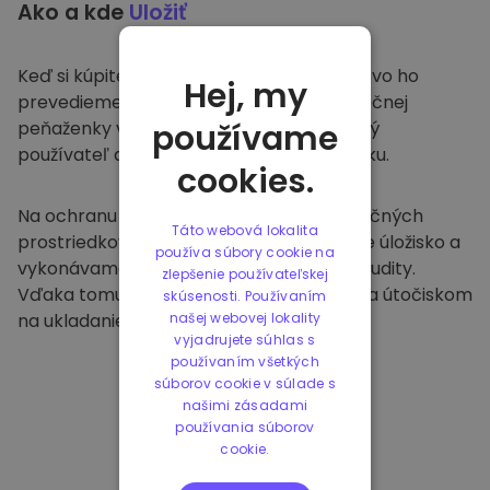
Ako a kde
Uložiť
Keď si kúpite na
Kriptomat
, bezproblémovo ho
Hej, my
prevedieme do vašej vyhradenej a bezpečnej
peňaženky v rámci našej platformy. Každý
používame
používateľ dostane individuálnu peňaženku.
cookies.
Na ochranu našich zákazníkov a ich finančných
Táto webová lokalita
prostriedkov ponúkame bezpečné offline úložisko a
používa súbory cookie na
vykonávame pravidelné bezpečnostné audity.
zlepšenie používateľskej
Vďaka tomuto prístupu je naša platforma útočiskom
skúsenosti. Používaním
na ukladanie a iných kryptomien.
našej webovej lokality
vyjadrujete súhlas s
používaním všetkých
súborov cookie v súlade s
našimi zásadami
používania súborov
cookie.