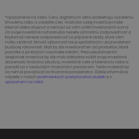
*Upozornenie na riziko: Ceny digitálnych aktív podliehajú vysokému
trhovému riziku a volatilite cien. Hodnota vašej investície môže
klesnúť alebo stúpnuť a nemusí sa vám vrátiť investovaná suma.
Za svoje investičné rozhodnutia nesiete výhradnú zodpovednosť a
Kriptomat nenesie zodpovednosť za prípadné straty, ktoré vám
môžu vzniknúť. Minulá výkonnosť nie je spoľahlivým ukazovateľom
budúcej výkonnosti. Mali by ste investovať len do produktov, ktoré
poznáte a pri ktorých rozumiete rizikám. Pred uskutočnením
akejkoľvek investície by ste mali dôkladne zvážiť svoje investičné
skúsenosti, finančnú situáciu, investičné ciele a toleranciu rizika a
poradiť sa s nezávislým finančným poradcom. Tento materiál by
sa nemal považovať za finančné poradenstvo. Ďalšie informácie
nájdete v našich
podmienkach poskytovania služieb
a v
upozornení na riziká
.