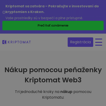
Kriptomat sa zatvára – Pokračujte v investovaní do
kryptomien s Kraken.
Vaše prostriedky sú v bezpečí a plne prístupné.
Prečítať oznámenie
Registrácia
Nákup pomocou peňaženky
Kriptomat Web3
Tri jednoduché kroky na
nákup
pomocou
Kriptomatu: