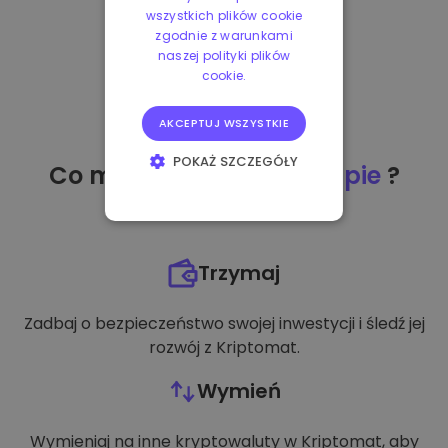
wszystkich plików cookie
zgodnie z warunkami
naszej polityki plików
cookie.
AKCEPTUJ WSZYSTKIE
POKAŻ SZCZEGÓŁY
Co mogę zrobić
po zakupie
?
NIEZBĘDNE
WYDAJNOŚĆ
Trzymaj
TARGETOWANIE
Zadbaj o bezpieczeństwo swojej inwestycji i śledź jej
FUNKCJONALNOŚĆ
rozwój z Kriptomat.
Wymień
Wymieniaj na inne kryptowaluty w Kriptomat, aby