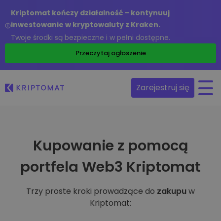
Kriptomat kończy działalność – kontynuuj
inwestowanie w kryptowaluty z Kraken.
Twoje środki są bezpieczne i w pełni dostępne.
Przeczytaj ogłoszenie
Zarejestruj się
Kupowanie z pomocą
portfela Web3 Kriptomat
Trzy proste kroki prowadzące do
zakupu
w
Kriptomat: