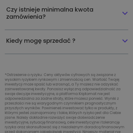
Czy istnieje minimalna kwota
zamówienia?
Kiedy mogę sprzedać ?
*Ostrzeżenie o ryzyku: Ceny aktywów cyfrowych są związane z
wysokim ryzykiem rynkowym i zmiennością cen. Wartość Twojej
inwestycji może spaść lub wzrosnąć, a Ty możesz nie odzyskać
zainwestowanej kwoty. Ponosisz wyłączną odpowiedzialność za
swoje decyzje inwestycyjne, a platforma Kriptomat nie jest
odpowiedzialna za żadne straty, które możesz ponieść. Wyniki z
przeszłości nie są wiarygodnym czynnikiem prognostycznym
przyszłych wyników. Powinieneś inwestować tylko w produkty, z
którymi jesteś zaznajomiony i takie, których ryzyko jest dla Ciebie
jasne. Należy dokładnie rozważyć swoje doświadczenie
inwestycyjne, sytuację finansową, cele inwestycyjne i tolerancję
ryzyka oraz skonsultować się z niezależnym doradcą finansowym
przed dokonaniem jakiejkolwiek inwestycji. Niniejszy materiał nie