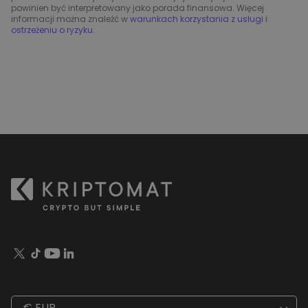
powinien być interpretowany jako porada finansowa. Więcej
informacji można znaleźć w
warunkach korzystania z usługi
i
ostrzeżeniu o ryzyku
.
€ EUR