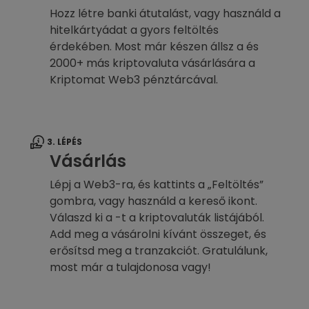
Hozz létre banki átutalást, vagy használd a
hitelkártyádat a gyors feltöltés
érdekében. Most már készen állsz a és
2000+ más kriptovaluta vásárlására a
Kriptomat Web3 pénztárcával.
3. LÉPÉS
Vásárlás
Lépj a Web3-ra, és kattints a „Feltöltés”
gombra, vagy használd a kereső ikont.
Válaszd ki a -t a kriptovaluták listájából.
Add meg a vásárolni kívánt összeget, és
erősítsd meg a tranzakciót. Gratulálunk,
most már a tulajdonosa vagy!