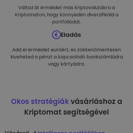
Váltsd át érméidet más kriptovalutákra a
Kriptomaton, hogy könnyedén diverzifikáld a
portfóliódat.
Eladás
Add el érméidet euróért, és zökkenőmentesen
kiveheted a pénzt a kapcsolódó bankszámládra
vagy kártyádra.
Okos stratégiák
vásárláshoz a
Kriptomat segítségével