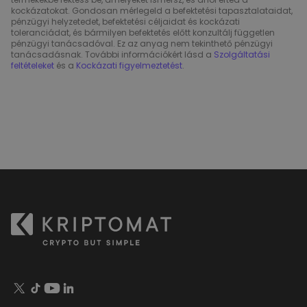
kockázatokat. Gondosan mérlegeld a befektetési tapasztalataidat,
pénzügyi helyzetedet, befektetési céljaidat és kockázati
toleranciádat, és bármilyen befektetés előtt konzultálj független
pénzügyi tanácsadóval. Ez az anyag nem tekinthető pénzügyi
tanácsadásnak. További információkért lásd a
Szolgáltatási
feltételeket
és a
Kockázati figyelmeztetést
.