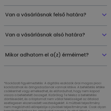
Van a vásárlásnak felső határa?
Van a vásárlásnak alsó határa?
Mikor adhatom el a(z) érméimet?
*Kockázati figyelmeztetés: A digitális eszközök árai magas piaci
kockázatnak és áringadozásnak vannak kitéve. A befektetés értéke
csökkenhet vagy emelkedhet, és előfordulhat, hogy nem kapod
vissza a befektetett összeget. Kizárólag Te felelsz a befektetési
döntéseidért, és a Kriptomat nem vállal felelősséget az általad
esetlegesen elszenvedett veszteségekért. A múltbeli teljesítmény
nem megbízható előrejelzője a jövőbeli teljesítménynek. Csak olyan
termékekbe fektess be, amelyeket ismersz, és ahol érted a