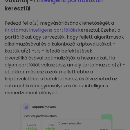
Vásárolj -t
Intelligens portfóliókon
keresztül
Fedezd fel a(z) megvásárlásának lehetőségét a
Kriptomat intelligens portfólióin
keresztül. Ezeket a
portfóliókat úgy tervezték, hogy fejlett algoritmusok
alkalmazásával és a különböző kriptovalutákat -
köztük a(z) -t is - lefedő befektetések
diverzifikálásával optimalizálják a hozamokat. Ha
olyan portfóliót választasz, amely tartalmazza a(z) -
et, akkor más eszközök mellett ebbe a
kriptovalutába is befektethetsz, és élvezheted az
automatikus kiegyensúlyozás és az intelligens
menedzsment előnyeit.