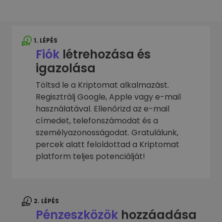
1. LÉPÉS
Fiók
létrehozása és
igazolása
Töltsd le a Kriptomat alkalmazást.
Regisztrálj Google, Apple vagy e-mail
használatával. Ellenőrizd az e-mail
címedet, telefonszámodat és a
személyazonosságodat. Gratulálunk,
percek alatt feloldottad a Kriptomat
platform teljes potenciálját!
2. LÉPÉS
Pénzeszközök
hozzáadása