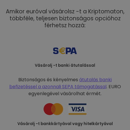
Amikor euróval vásárolsz -t a Kriptomaton,
többféle, teljesen biztonságos opcióhoz
férhetsz hozzá:
Vásárolj -t banki átutalással
Biztonságos és kényelmes
átutalás banki
befizetéssel a
azonnali SEPA támogatással
. EURO
egyenlegével vásárolhat érmét.
Vásárolj -t bankkártyával vagy hitelkártyával