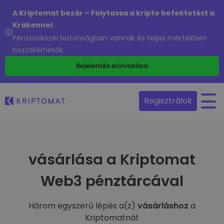
A Kriptomat bezár – Folytassa a kripto befektetést a
Krakennel.
Pénzeszközei biztonságban vannak és teljes mértékben
hozzáférhetők.
Bejelentés elolvasása
Regisztrálok
vásárlása a Kriptomat
Web3 pénztárcával
Három egyszerű lépés a(z)
vásárláshoz
a
Kriptomatnál: