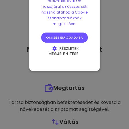
használatával Ön
hozzájárul az összes süti
használatához, a Cookie
szabályzatunknak
megfelelően.
ÖSSZES ELFOGADÁSA
Mit tehetek
miután
-t
RÉSZLETEK
MEGJELENÍTÉSE
vásároltam?
ELENGEDHETETLENÜL
SZÜKSÉGES
TELJESÍTMÉNY
Megtartás
CÉLZÁS
FUNKCIONALITÁS
Tartsd biztonságban befektetésedet és kövesd a
növekedését a Kriptomat segítségével.
Váltás