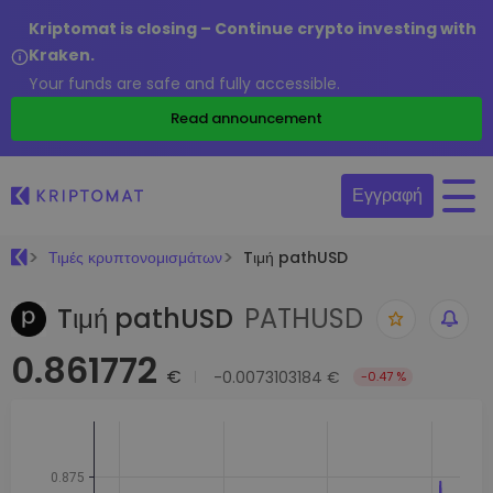
Kriptomat is closing – Continue crypto investing with
Kraken.
Your funds are safe and fully accessible.
Read announcement
Εγγραφή
Τιμές κρυπτονομισμάτων
Tιμή pathUSD
Tιμή pathUSD
PATHUSD
0.861772
€
-0.0073103184 €
-0.47 %