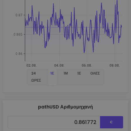
24
1Ε
1Μ
1Έ
ΌΛΕΣ
ΏΡΕΣ
pathUSD Αριθμομηχανή
€