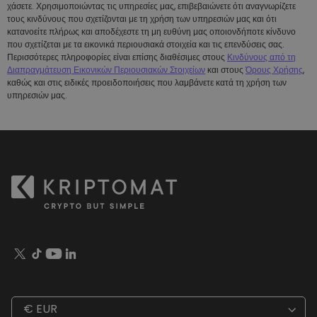
χάσετε. Χρησιμοποιώντας τις υπηρεσίες μας, επιβεβαιώνετε ότι αναγνωρίζετε
τους κινδύνους που σχετίζονται με τη χρήση των υπηρεσιών μας και ότι
κατανοείτε πλήρως και αποδέχεστε τη μη ευθύνη μας οποιονδήποτε κίνδυνο
που σχετίζεται με τα εικονικά περιουσιακά στοιχεία και τις επενδύσεις σας.
Περισσότερες πληροφορίες είναι επίσης διαθέσιμες στους
Κινδύνους από τη
Διαπραγμάτευση Εικονικών Περιουσιακών Στοιχείων
και στους
Όρους Χρήσης
,
καθώς και στις ειδικές προειδοποιήσεις που λαμβάνετε κατά τη χρήση των
υπηρεσιών μας.
€ EUR