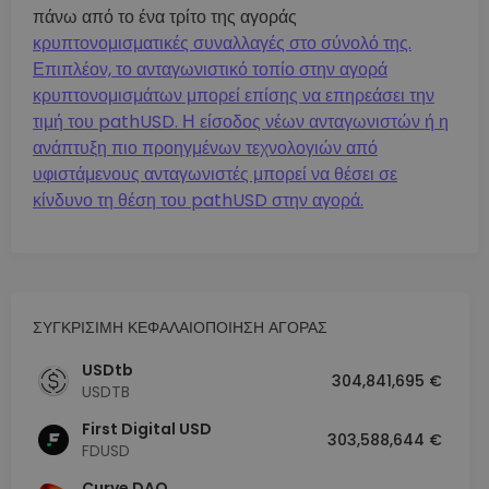
πάνω από το ένα τρίτο της αγοράς
κρυπτονομισματικές συναλλαγές στο σύνολό της.
Επιπλέον, το ανταγωνιστικό τοπίο στην αγορά
κρυπτονομισμάτων μπορεί επίσης να επηρεάσει την
τιμή του pathUSD. Η είσοδος νέων ανταγωνιστών ή η
ανάπτυξη πιο προηγμένων τεχνολογιών από
υφιστάμενους ανταγωνιστές μπορεί να θέσει σε
κίνδυνο τη θέση του pathUSD στην αγορά.
ΣΥΓΚΡΙΣΙΜΗ ΚΕΦΑΛΑΙΟΠΟΙΗΣΗ ΑΓΟΡΑΣ
USDtb
304,841,695 €
USDTB
First Digital USD
303,588,644 €
FDUSD
Curve DAO