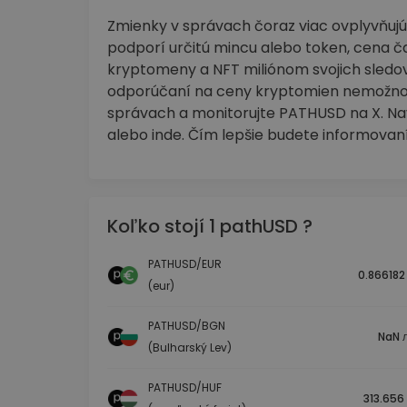
Zmienky v správach čoraz viac ovplyvňujú
podporí určitú mincu alebo token, cena č
kryptomeny a NFT miliónom svojich sledov
odporúčaní na ceny kryptomien nemožno 
správach a monitorujte PATHUSD na X. Nav
alebo inde. Čím lepšie budete informovaní
Koľko stojí 1 pathUSD ?
PATHUSD/EUR
0.866182
(eur)
PATHUSD/BGN
NaN л
(Bulharský Lev)
PATHUSD/HUF
313.656 