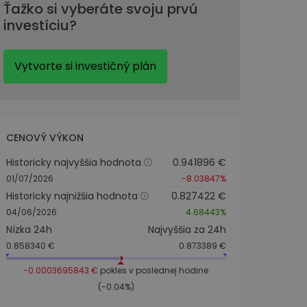
Ťažko si vyberáte svoju prvú
investíciu?
Vytvorte si investičný plán
CENOVÝ VÝKON
Historicky najvyššia hodnota
0.941896 €
01/07/2026
-8.03847%
Historicky najnižšia hodnota
0.827422 €
04/06/2026
4.68443%
Nízka 24h
Najvyššia za 24h
0.858340 €
0.873389 €
-0.0003695843 €
pokles v poslednej hodine
(-0.04%)