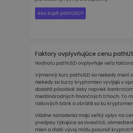
Ako kúpiť pathUSD?
Faktory ovplyvňujúce cenu pathU
Hodnotu pathUSD ovplyvňuje veľa faktoro
Výmenný kurz pathUSD sa niekedy mení spo
niekedy sa kurzy kryptomien vyvíjajú v
dosiahli pôsobivé zisky napriek bankroto
medzinárodných finančných trhoch. To môž
rizikových bánk a obrátili sa ku kryptome
Vládne nariadenia majú veľký vplyv na ce
predpisy týkajúce sa investícií, obmedzeni
mien a ďalší vývoj môžu posunúť krypto