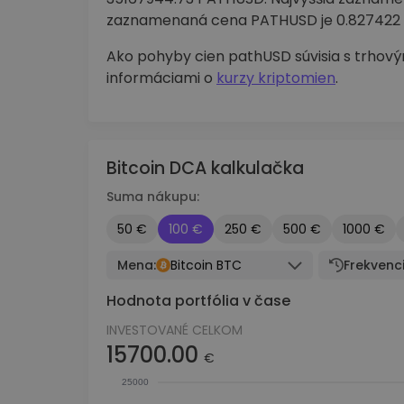
zaznamenaná cena PATHUSD je 0.827422 
Ako pohyby cien pathUSD súvisia s trhový
informáciami o
kurzy kriptomien
.
Bitcoin DCA kalkulačka
Suma nákupu:
50 €
100 €
250 €
500 €
1000 €
Mena:
Bitcoin BTC
Frekvenci
Hodnota portfólia v čase
INVESTOVANÉ CELKOM
15700.00
€
25000