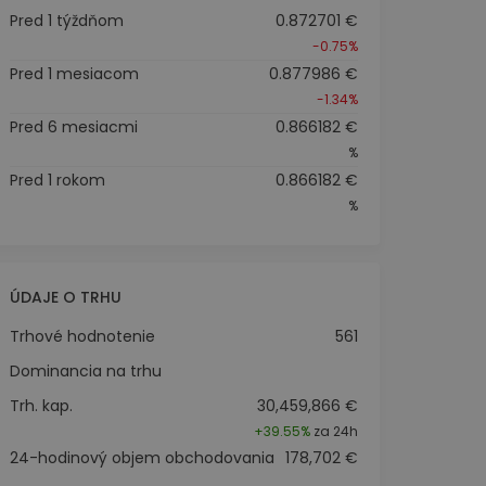
Pred 1 týždňom
0.872701 €
-0.75%
Pred 1 mesiacom
0.877986 €
-1.34%
Pred 6 mesiacmi
0.866182 €
%
Pred 1 rokom
0.866182 €
%
ÚDAJE O TRHU
Trhové hodnotenie
561
Dominancia na trhu
Trh. kap.
30,459,866 €
+
39.55%
za 24h
24-hodinový objem obchodovania
178,702 €