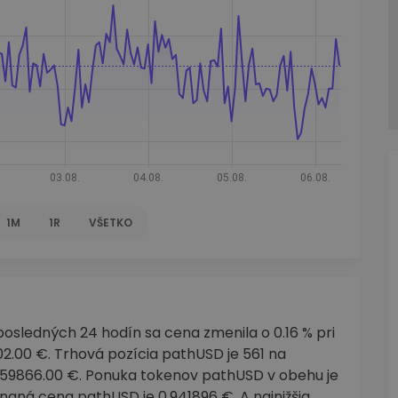
1M
1R
VŠETKO
osledných 24 hodín sa cena zmenila o 0.16 % pri
.00 €. Trhová pozícia pathUSD je 561 na
0459866.00 €. Ponuka tokenov pathUSD v obehu je
aná cena pathUSD je 0.941896 €. A najnižšia