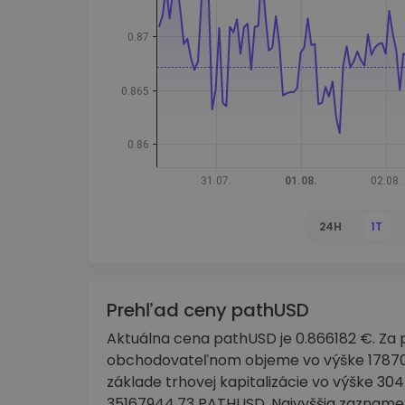
Investičný prieskumník
Nájdi svoju krypto stratégiu
24H
1T
Prehľad ceny pathUSD
Aktuálna cena pathUSD je 0.866182 €. Za p
obchodovateľnom objeme vo výške 178702
základe trhovej kapitalizácie vo výške 3
35167944.73 PATHUSD. Najvyššia zaznamen