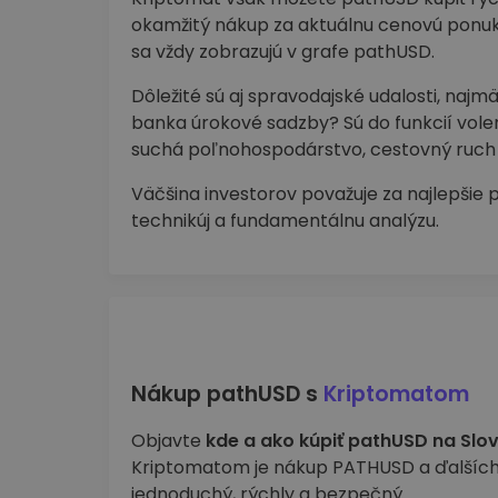
okamžitý nákup za aktuálnu cenovú ponuk
sa vždy zobrazujú v grafe pathUSD.
Dôležité sú aj spravodajské udalosti, naj
banka úrokové sadzby? Sú do funkcií volení
suchá poľnohospodárstvo, cestovný ruch 
Väčšina investorov považuje za najlepšie 
technikúj a fundamentálnu analýzu.
Nákup pathUSD s
Kriptomatom
Objavte
kde a ako kúpiť pathUSD na Slo
Kriptomatom je nákup PATHUSD a ďalšíc
jednoduchý, rýchly a bezpečný.