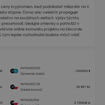
 ceny kryptomien. Keď podnikateľ miliardár na X
asto stúpne. Čoraz viac celebrít propaguje
ateľov na sociálnych sieťach. Vplyv týchto
preceňovať. Sledujte zmienky o pathUSD v
štívte online komunitu projektu na Discorde
, tým lepšie rozhodnutia budete môcť robiť.
PATHUSD/USD
 €
1.000302 $
(Americký dolár)
PATHUSD/CZK
в.
20.957 Kč
(česká koruna)
PATHUSD/PLN
ft
3.725628 zł