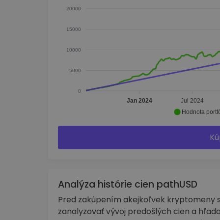
20000
15000
10000
5000
0
Jan 2024
Jul 2024
Hodnota portfó
Kú
Analýza histórie cien pathUSD
Pred zakúpením akejkoľvek kryptomeny sa
zanalyzovať vývoj predošlých cien a hľada