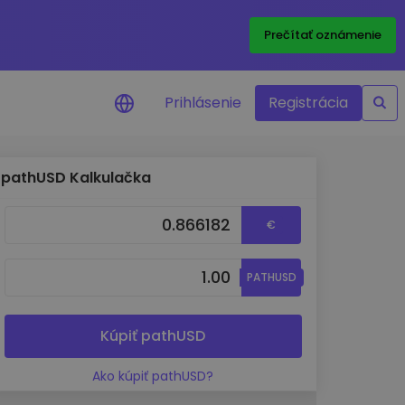
Prečítať oznámenie
Prihlásenie
Registrácia
pathUSD Kalkulačka
a na cenu
 ceny vašich
€
kenov v reálnom
PATHUSD
ktíva
né príležitosti
fólia
Kúpiť pathUSD
oznatky pre optimálny
Ako kúpiť pathUSD?