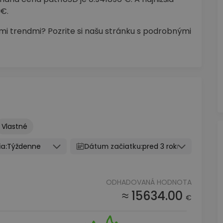
€.
mi trendmi? Pozrite si našu stránku s podrobnými
Vlastné
a:
Týždenne
Dátum začiatku:
pred 3 rokmi
ODHADOVANÁ HODNOTA
≈ 15634.00
€