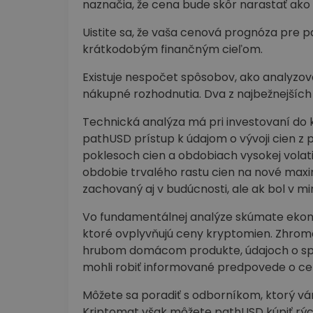
naznačia, že cena bude skôr narastať ako 
Uistite sa, že vaša cenová prognóza pr
krátkodobým finančným cieľom.
Existuje nespočet spôsobov, ako analyzov
nákupné rozhodnutia. Dva z najbežnejších
Technická analýza má pri investovaní do 
pathUSD prístup k údajom o vývoji cien z
poklesoch cien a obdobiach vysokej vola
obdobie trvalého rastu cien na nové maxim
zachovaný aj v budúcnosti, ale ak bol v minu
Vo fundamentálnej analýze skúmate ekonom
ktoré ovplyvňujú ceny kryptomien. Zhrom
hrubom domácom produkte, údajoch o spr
mohli robiť informované predpovede o cen
Môžete sa poradiť s odborníkom, ktorý vá
Kriptomat však môžete pathUSD kúpiť rých