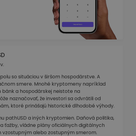
SD
v.
lu so situáciou v širšom hospodárstve. A
 opačnom smere. Mnohé kryptomeny napríklad
m bánk a hospodárskej neistote na
e naznačovať, že investori sa odvrátili od
nám, ktoré prinášajú historické dlhodobé výhody.
nu pathUSD a iných kryptomien. Daňová politika,
a ťažby, vládne plány oficiálnych digitálnych
trh vzostupným alebo zostupným smerom.