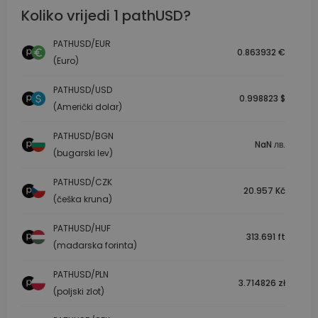
Koliko vrijedi 1 pathUSD?
PATHUSD/EUR
0.863932 €
(Euro)
PATHUSD/USD
0.998823 $
(Američki dolar)
PATHUSD/BGN
NaN лв.
(bugarski lev)
PATHUSD/CZK
20.957 Kč
(češka kruna)
PATHUSD/HUF
313.691 ft
(mađarska forinta)
PATHUSD/PLN
3.714826 zł
(poljski zlot)