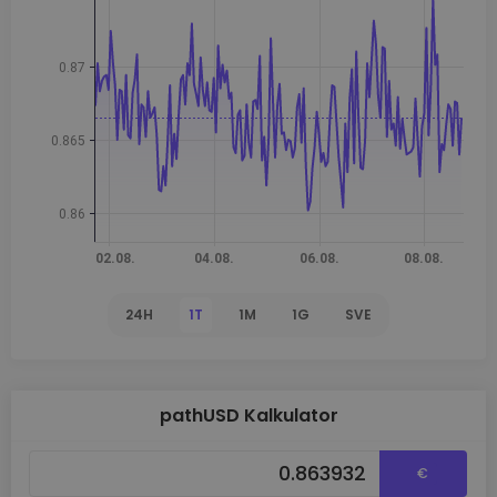
24H
1T
1M
1G
SVE
pathUSD Kalkulator
€