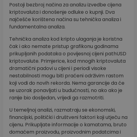
Postoji bezbroj načina za analizu izvedbe cijena
kriptovaluta i donošenje odluke o kupnji. Dva
najčešće korištena načina su tehnička analiza i
fundamentalna analiza.
Tehnička analiza kod kripto ulaganja je koristna
čak i ako nemate pristup grafikonu godinama
prikupljanih podataka o povijesnoj cijeni pathUSD
kriptovalute. Primjerice, kod mnogih kriptovaluta
dramatični padovi u cijeni i periodi visoke
nestabilnosti mogu biti praćeni održivim rastom
koji vodi do novih rekorda. Nema garancije da će
se uzorak ponavljati u budućnosti, no ako ako je
ranije bio dosljedan, vrijedi ga razmotriti.
U temeljnoj analizi, razmatraju se ekonomski,
financijski, politički i društveni faktori koji utječu na
cijenu. Prikupljate informacije o kamatama, bruto
domaćem proizvodu, proizvodnim podatcima i