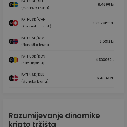
PATHUSD/SEK
9.4696 kr
(švedska kruna)
PATHUSD/CHF
0.807069 fr.
(švicarski franak)
PATHUSD/NOK
9.5012 kr
(Norveška kruna)
PATHUSD/RON
4.530963 L
(rumunjski lej)
PATHUSD/DKK
6.4604 kr.
(danska kruna)
Razumijevanje dinamike
kripto tržišta