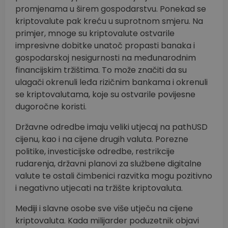
promjenama u širem gospodarstvu. Ponekad se
kriptovalute pak kreću u suprotnom smjeru. Na
primjer, mnoge su kriptovalute ostvarile
impresivne dobitke unatoč propasti banaka i
gospodarskoj nesigurnosti na međunarodnim
financijskim tržištima. To može značiti da su
ulagači okrenuli leđa rizičnim bankama i okrenuli
se kriptovalutama, koje su ostvarile povijesne
dugoročne koristi.
Državne odredbe imaju veliki utjecaj na pathUSD
cijenu, kao i na cijene drugih valuta. Porezne
politike, investicijske odredbe, restrikcije
rudarenja, državni planovi za službene digitalne
valute te ostali čimbenici razvitka mogu pozitivno
i negativno utjecati na tržište kriptovaluta.
Mediji i slavne osobe sve više utječu na cijene
kriptovaluta. Kada milijarder poduzetnik objavi