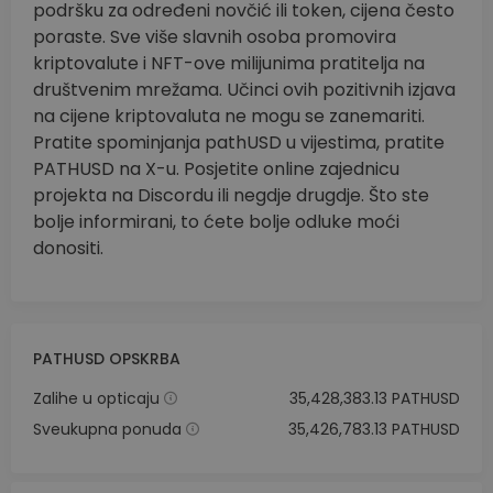
podršku za određeni novčić ili token, cijena često
poraste. Sve više slavnih osoba promovira
kriptovalute i NFT-ove milijunima pratitelja na
društvenim mrežama. Učinci ovih pozitivnih izjava
na cijene kriptovaluta ne mogu se zanemariti.
Pratite spominjanja pathUSD u vijestima, pratite
PATHUSD na X-u. Posjetite online zajednicu
projekta na Discordu ili negdje drugdje. Što ste
bolje informirani, to ćete bolje odluke moći
donositi.
PATHUSD OPSKRBA
Zalihe u opticaju
35,428,383.13 PATHUSD
Sveukupna ponuda
35,426,783.13 PATHUSD