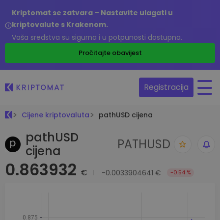
Kriptomat se zatvara – Nastavite ulagati u
kriptovalute s Krakenom.
Vaša sredstva su sigurna i u potpunosti dostupna.
Pročitajte obavijest
Registracija
Cijene kriptovaluta
pathUSD cijena
pathUSD
PATHUSD
cijena
0.863932
€
-0.0033904641 €
-0.54 %