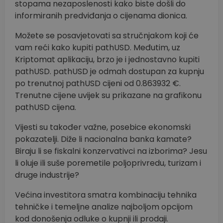
stopama nezaposlenosti kako biste došli do
informiranih predviđanja o cijenama dionica.
Možete se posavjetovati sa stručnjakom koji će
vam reći kako kupiti pathUSD. Međutim, uz
Kriptomat aplikaciju, brzo je i jednostavno kupiti
pathUSD. pathUSD je odmah dostupan za kupnju
po trenutnoj pathUSD cijeni od 0.863932 €.
Trenutne cijene uvijek su prikazane na grafikonu
pathUSD cijena.
Vijesti su također važne, posebice ekonomski
pokazatelji. Diže li nacionalna banka kamate?
Biraju li se fiskalni konzervativci na izborima? Jesu
li oluje ili suše poremetile poljoprivredu, turizam i
druge industrije?
Većina investitora smatra kombinaciju tehnika
tehničke i temeljne analize najboljom opcijom
kod donošenja odluke o kupnji ili prodaji.