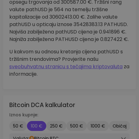
opsegu trgovanja od 300587.00 €. Tržišni rang
valute pathUSD je 564 na temelju tržišne
kapitalizacije od 30602413.00 €. Zalihe valute
pathUSD u opticaju iznose 35428383.13 PATHUSD.
Najviša zabilježena pathUSD cijena je 0.941896 €.
Najniža zabilježena PATHUSD cijena je 0.827422 €.
U kakvom su odnosu kretanja cijena pathUSD s
tržišnim trendovima? Provjerite našu
sveobuhvatnu stranicu s tečajima kriptovaluta
za
informacije.
Bitcoin DCA kalkulator
Iznos kupnje:
50 €
100 €
250 €
500 €
1000 €
Običaj
Valuta:
Bitcoin BTC