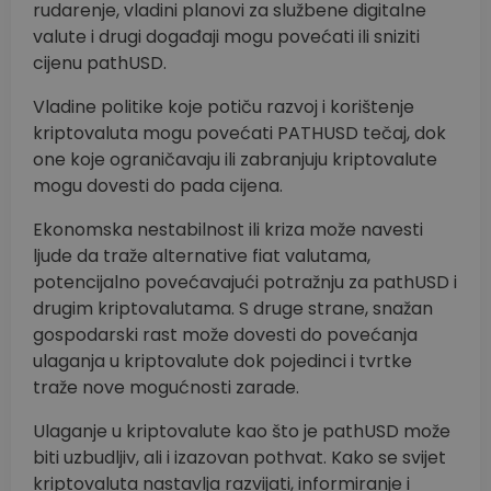
rudarenje, vladini planovi za službene digitalne
valute i drugi događaji mogu povećati ili sniziti
cijenu pathUSD.
Vladine politike koje potiču razvoj i korištenje
kriptovaluta mogu povećati PATHUSD tečaj, dok
one koje ograničavaju ili zabranjuju kriptovalute
mogu dovesti do pada cijena.
Ekonomska nestabilnost ili kriza može navesti
ljude da traže alternative fiat valutama,
potencijalno povećavajući potražnju za pathUSD i
drugim kriptovalutama. S druge strane, snažan
gospodarski rast može dovesti do povećanja
ulaganja u kriptovalute dok pojedinci i tvrtke
traže nove mogućnosti zarade.
Ulaganje u kriptovalute kao što je pathUSD može
biti uzbudljiv, ali i izazovan pothvat. Kako se svijet
kriptovaluta nastavlja razvijati, informiranje i