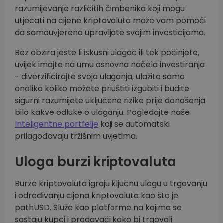
razumijevanje različitih čimbenika koji mogu
utjecati na cijene kriptovaluta može vam pomoći
da samouvjereno upravljate svojim investicijama.
Bez obzira jeste li iskusni ulagač ili tek počinjete,
uvijek imajte na umu osnovna načela investiranja
- diverzificirajte svoja ulaganja, ulažite samo
onoliko koliko možete priuštiti izgubiti i budite
sigurni razumijete uključene rizike prije donošenja
bilo kakve odluke o ulaganju. Pogledajte naše
Inteligentne portfelje
koji se automatski
prilagođavaju tržišnim uvjetima.
Uloga burzi kriptovaluta
Burze kriptovaluta igraju ključnu ulogu u trgovanju
i određivanju cijena kriptovaluta kao što je
pathUSD. Služe kao platforme na kojima se
sastaju kupci i prodavači kako bi trgovali