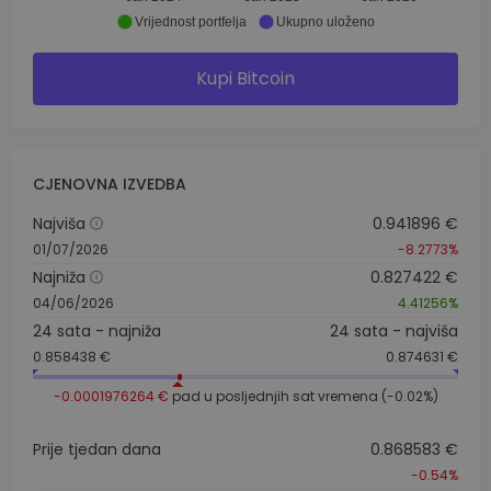
Vrijednost portfelja
Ukupno uloženo
Kupi Bitcoin
CJENOVNA IZVEDBA
Najviša
0.941896 €
01/07/2026
-8.2773%
Najniža
0.827422 €
04/06/2026
4.41256%
24 sata - najniža
24 sata - najviša
0.858438 €
0.874631 €
-0.0001976264 €
pad u posljednjih sat vremena (-0.02%)
Prije tjedan dana
0.868583 €
-0.54%