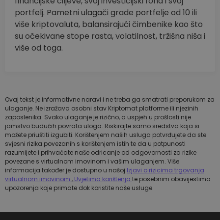
financijske ciljeve, svoj investicijski fond i svoj
portfelj. Pametni ulagači grade portfelje od 10 ili
više kriptovaluta, balansirajući čimbenike kao što
su očekivane stope rasta, volatilnost, tržišna niša i
više od toga.
Ovaj tekst je informativne naravi i ne treba ga smatrati preporukom za
ulaganje. Ne izražava osobni stav Kriptomat platforme ili njezinih
zaposlenika. Svako ulaganje je rizično, a uspjeh u prošlosti nije
jamstvo budućih povrata uloga. Riskirajte samo sredstva koja si
možete priuštiti izgubiti. Korištenjem naših usluga potvrđujete da ste
svjesni rizika povezanih s korištenjem istih te da u potpunosti
razumijete i prihvaćate naše odricanje od odgovornosti za rizike
povezane s virtualnom imovinom i vašim ulaganjem. Više
informacija također je dostupno u našoj
Izjavi o rizicima trgovanja
virtualnom imovinom
,
Uvjetima korištenja
te posebnim obavijestima
upozorenja koje primate dok koristite naše usluge.