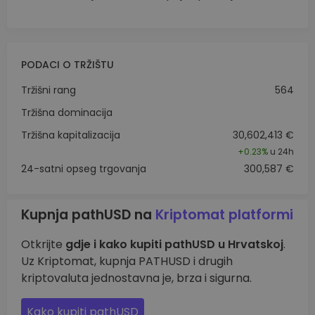
PODACI O TRŽIŠTU
Tržišni rang
564
Tržišna dominacija
Tržišna kapitalizacija
30,602,413 €
+
0.23%
u 24h
24-satni opseg trgovanja
300,587 €
Kupnja pathUSD na
Kriptomat platformi
Otkrijte
gdje i kako kupiti pathUSD u Hrvatskoj
.
Uz Kriptomat, kupnja PATHUSD i drugih
kriptovaluta jednostavna je, brza i sigurna.
Kako kupiti pathUSD