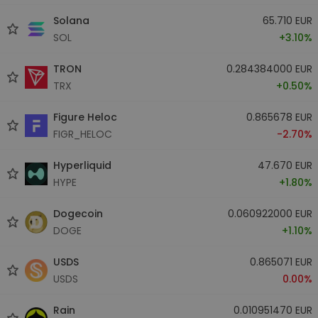
Solana
65.710 EUR
SOL
+3.10%
TRON
0.284384000 EUR
TRX
+0.50%
Figure Heloc
0.865678 EUR
FIGR_HELOC
-2.70%
Hyperliquid
47.670 EUR
HYPE
+1.80%
Dogecoin
0.060922000 EUR
DOGE
+1.10%
USDS
0.865071 EUR
USDS
0.00%
Rain
0.010951470 EUR