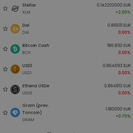
Stellar
0.142202000 EUR
XLM
+2.00%
Dai
0.865111 EUR
DAI
0.00%
Bitcoin Cash
186.830 EUR
BCH
0.00%
USD1
0.864693 EUR
USD1
0.00%
Ethena USDe
0.864813 EUR
USDE
0.00%
Gram (prev.
1.180000 EUR
Toncoin)
+0.70%
GRAM