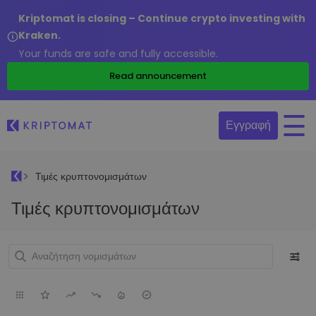
Kriptomat is closing – Continue crypto investing with
Kraken.
Your funds are safe and fully accessible.
Read announcement
Εγγραφή
Τιμές κρυπτονομισμάτων
Τιμές κρυπτονομισμάτων