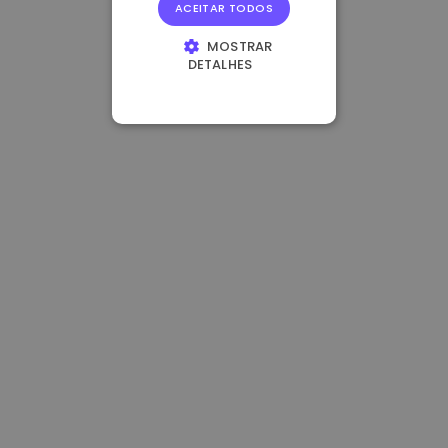
ACEITAR TODOS
MOSTRAR
DETALHES
ESTRITAMENTE
NECESSÁRIOS
DESEMPENHO
DIRECIONAMENTO
FUNCIONALIDADE