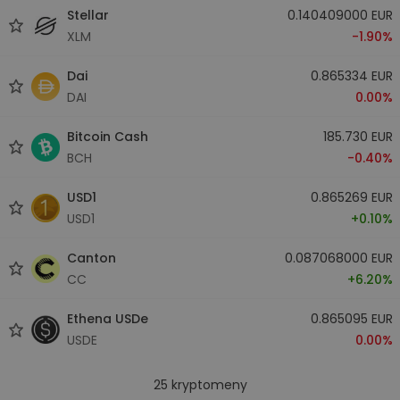
Stellar
0.140409000 EUR
XLM
-1.90%
Dai
0.865334 EUR
DAI
0.00%
Bitcoin Cash
185.730 EUR
BCH
-0.40%
USD1
0.865269 EUR
USD1
+0.10%
Canton
0.087068000 EUR
CC
+6.20%
Ethena USDe
0.865095 EUR
USDE
0.00%
25
kryptomeny