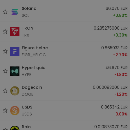
Solana
66.070 EUR
SOL
+0.80%
TRON
0.285275000 EUR
TRX
+0.30%
Figure Heloc
0.865933 EUR
FIGR_HELOC
-2.70%
Hyperliquid
46.670 EUR
HYPE
-1.80%
Dogecoin
0.060083000 EUR
DOGE
-1.20%
USDS
0.865342 EUR
USDS
0.00%
Rain
0.010873070 EUR