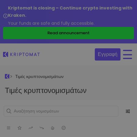
Kriptomat is closing – Continue crypto investing with
Kraken.
Your funds are safe and fully accessible.
Read announcement
Εγγραφή
Τιμές κρυπτονομισμάτων
Τιμές κρυπτονομισμάτων