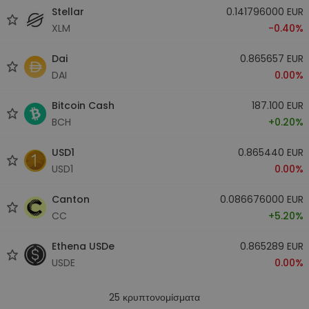
Stellar
0.141796000 EUR
XLM
-0.40%
Dai
0.865657 EUR
DAI
0.00%
Bitcoin Cash
187.100 EUR
BCH
+0.20%
USD1
0.865440 EUR
USD1
0.00%
Canton
0.086676000 EUR
CC
+5.20%
Ethena USDe
0.865289 EUR
USDE
0.00%
25
κρυπτονομίσματα