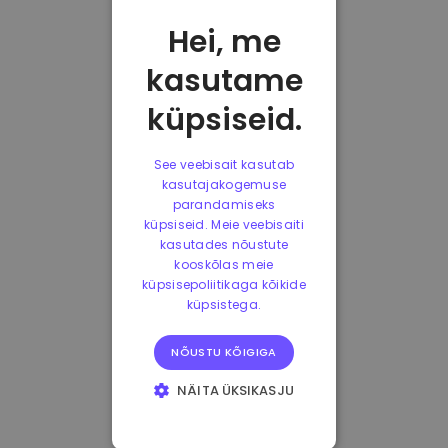
Hei, me
kasutame
küpsiseid.
See veebisait kasutab
kasutajakogemuse
parandamiseks
küpsiseid. Meie veebisaiti
kasutades nõustute
kooskõlas meie
küpsisepoliitikaga kõikide
küpsistega.
NÕUSTU KÕIGIGA
NÄITA ÜKSIKASJU
HÄDAVAJALIKUD
KÜPSISED