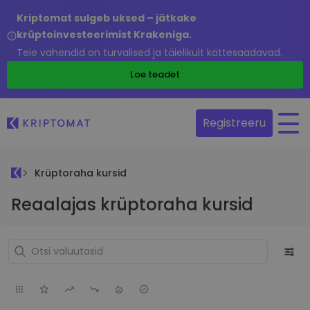
Kriptomat sulgeb uksed – jätkake
krüptoinvesteerimist Krakeniga.
Teie vahendid on turvalised ja täielikult kättesaadavad.
Loe teadet
Registreeru
Krüptoraha kursid
Reaalajas krüptoraha kursid