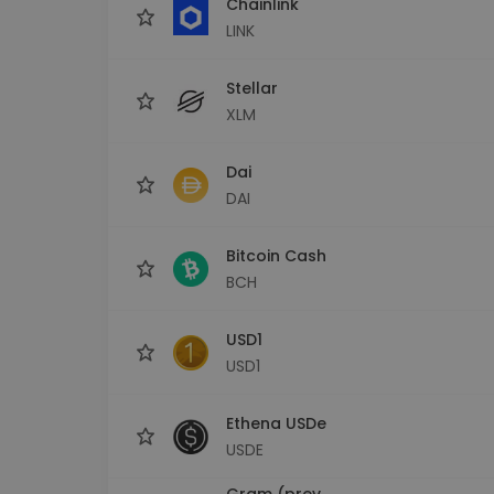
Chainlink
LINK
Stellar
XLM
Dai
DAI
Bitcoin Cash
BCH
USD1
USD1
Ethena USDe
USDE
Gram (prev.