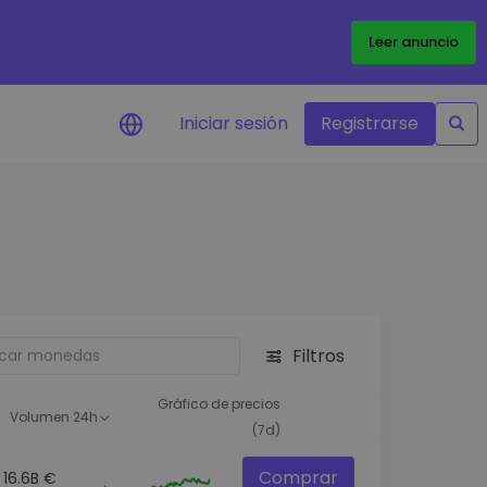
Leer anuncio
Iniciar sesión
Registrarse
ertas de precios
tualizaciones de precios a
empo real para tus tokens
voritos
plorar activos
scubre oportunidades de
Filtros
versión
álisis de cartera
Gráfico de precios
Volumen 24h
rspectiva inteligente para un
(7d)
ndimiento óptimo
Comprar
16.6B €