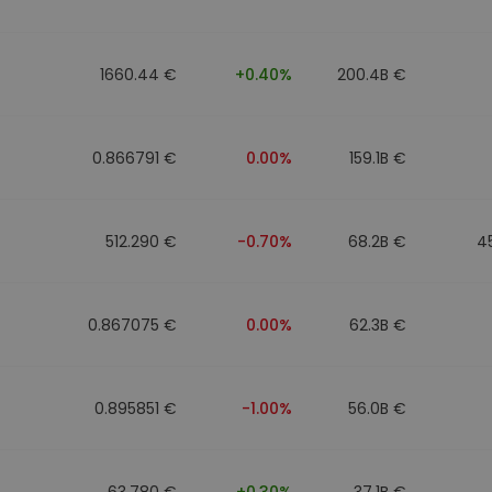
mat
iptomonedas
1660.44 €
+0.40%
200.4B €
ersiones
ia cripto
0.866791 €
0.00%
159.1B €
512.290 €
-0.70%
68.2B €
4
0.867075 €
0.00%
62.3B €
0.895851 €
-1.00%
56.0B €
63.780 €
+0.30%
37.1B €