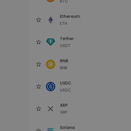
BTC
Monedero Kripto
Un monedero de cr
seguro y sencillo
Ethereum
Explorador de inv
ETH
Encuentra tu estrateg
Tether
USDT
BNB
BNB
USDC
USDC
XRP
XRP
Solana