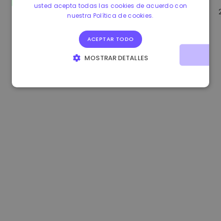
usted acepta todas las cookies de acuerdo con
1.160000 €
-3.00%
3.2B €
nuestra Política de cookies.
ACEPTAR TODO
MOSTRAR DETALLES
COOKIES ESTRICTAMENTE NECESARIAS
COOKIES DE RENDIMIENTO
COOKIES DE PREFERENCIAS
COOKIES DE FUNCIONALIDAD