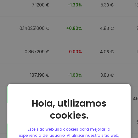
7.1200 €
+1.30%
5.3B €
1
0.140251000 €
+0.80%
4.8B €
0.867209 €
0.00%
4.0B €
187.190 €
+1.60%
3.8B €
0.867184 €
0.00%
3.5B €
4
Hola, utilizamos
cookies.
0.867107 €
0.00%
3.4B €
Este sitio web usa cookies para mejorar la
experiencia del usuario. Al utilizar nuestro sitio web,