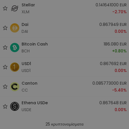
Stellar
0.141641000 EUR
XLM
-2.70%
Dai
0.867949 EUR
DAI
0.00%
Bitcoin Cash
186.080 EUR
BCH
+0.80%
USD1
0.867692 EUR
USD1
0.00%
Canton
0.085773000 EUR
CC
-5.40%
Ethena USDe
0.867648 EUR
USDE
0.00%
25
κρυπτονομίσματα