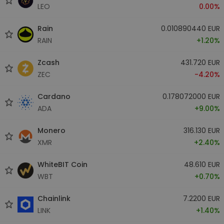
LEO
0.00%
Rain
0.010890440 EUR
RAIN
+1.20%
Zcash
431.720 EUR
ZEC
-4.20%
Cardano
0.178072000 EUR
ADA
+9.00%
Monero
316.130 EUR
XMR
+2.40%
WhiteBIT Coin
48.610 EUR
WBT
+0.70%
Chainlink
7.2200 EUR
LINK
+1.40%