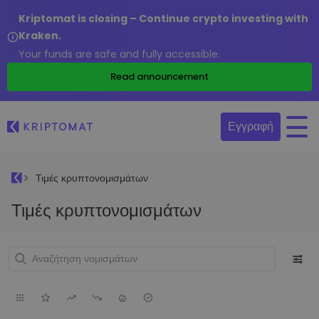
Kriptomat is closing – Continue crypto investing with
Kraken.
Your funds are safe and fully accessible.
Read announcement
Εγγραφή
Τιμές κρυπτονομισμάτων
Τιμές κρυπτονομισμάτων