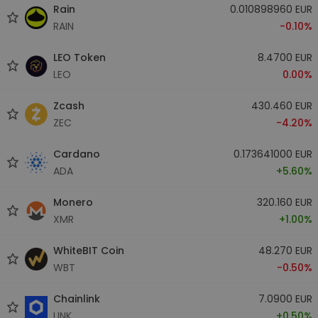
Rain
0.010898960 EUR
RAIN
-0.10%
LEO Token
8.4700 EUR
LEO
0.00%
Zcash
430.460 EUR
ZEC
-4.20%
Cardano
0.173641000 EUR
ADA
+5.60%
Monero
320.160 EUR
XMR
+1.00%
WhiteBIT Coin
48.270 EUR
WBT
-0.50%
Chainlink
7.0900 EUR
LINK
+0.50%