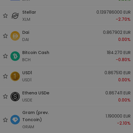
Stellar
0.139786000 EUR
XLM
-2.70%
Dai
0.867902 EUR
DAI
0.00%
Bitcoin Cash
184.270 EUR
BCH
-0.80%
USD1
0.867510 EUR
USD1
0.00%
Ethena USDe
0.867411 EUR
USDE
0.00%
Gram (prev.
1.190000 EUR
Toncoin)
-2.10%
GRAM