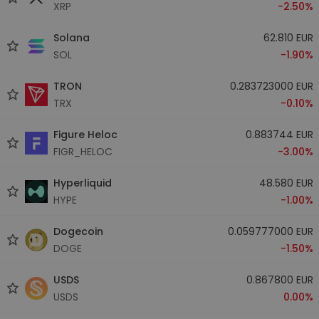
XRP
-2.50%
Solana
62.810 EUR
SOL
-1.90%
TRON
0.283723000 EUR
TRX
-0.10%
Figure Heloc
0.883744 EUR
FIGR_HELOC
-3.00%
Hyperliquid
48.580 EUR
HYPE
-1.00%
Dogecoin
0.059777000 EUR
DOGE
-1.50%
USDS
0.867800 EUR
USDS
0.00%