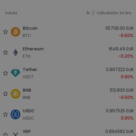
/
Valuta
Ár
Változtatás 24 óra
Bitcoin
55708.00 EUR
BTC
-0.50%
Ethereum
1648.49 EUR
ETH
-0.20%
Tether
0.867222 EUR
USDT
0.00%
BNB
512.800 EUR
BNB
-0.50%
USDC
0.867525 EUR
USDC
0.00%
XRP
0.894582 EUR