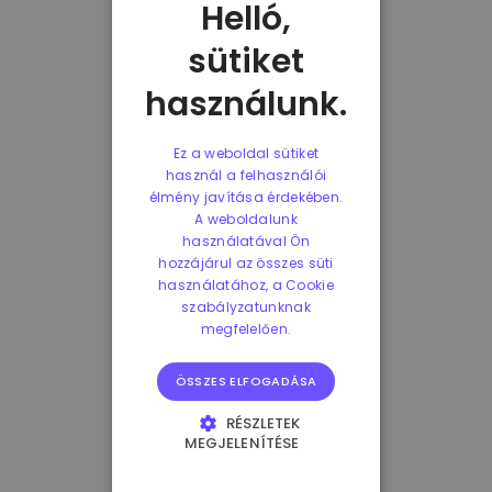
Helló,
sütiket
használunk.
Ez a weboldal sütiket
használ a felhasználói
élmény javítása érdekében.
A weboldalunk
használatával Ön
hozzájárul az összes süti
használatához, a Cookie
szabályzatunknak
megfelelően.
ÖSSZES ELFOGADÁSA
RÉSZLETEK
MEGJELENÍTÉSE
ELENGEDHETETLENÜL