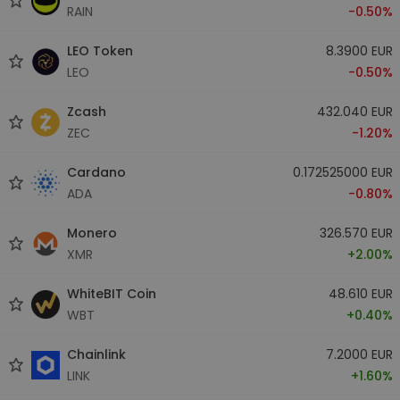
RAIN
-0.50%
LEO Token
8.3900 EUR
LEO
-0.50%
Zcash
432.040 EUR
ZEC
-1.20%
Cardano
0.172525000 EUR
ADA
-0.80%
Monero
326.570 EUR
XMR
+2.00%
WhiteBIT Coin
48.610 EUR
WBT
+0.40%
Chainlink
7.2000 EUR
LINK
+1.60%