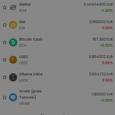
Stellar
0.141404000 EUR
XLM
+1.40%
Dai
0.865002 EUR
DAI
0.00%
Bitcoin Cash
187.260 EUR
BCH
+0.50%
USD1
0.864902 EUR
USD1
0.00%
Ethena USDe
0.864733 EUR
USDE
0.00%
Gram (prev.
1.180000 EUR
Toncoin)
+1.90%
GRAM