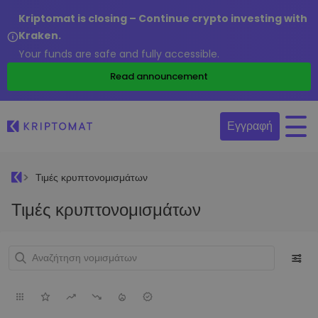
Kriptomat is closing – Continue crypto investing with
Kraken.
Your funds are safe and fully accessible.
Read announcement
Εγγραφή
Τιμές κρυπτονομισμάτων
Τιμές κρυπτονομισμάτων