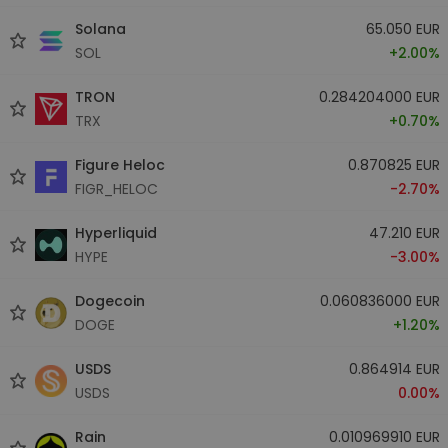
Solana
65.050 EUR
SOL
+2.00%
TRON
0.284204000 EUR
TRX
+0.70%
Figure Heloc
0.870825 EUR
FIGR_HELOC
-2.70%
Hyperliquid
47.210 EUR
HYPE
-3.00%
Dogecoin
0.060836000 EUR
DOGE
+1.20%
USDS
0.864914 EUR
USDS
0.00%
Rain
0.010969910 EUR