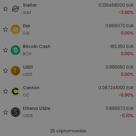
Stellar
0.139458000 EUR
XLM
-3.80%
Dai
0.866072 EUR
DAI
0.00%
Bitcoin Cash
183.350 EUR
BCH
0.00%
USD1
0.865650 EUR
USD1
0.00%
Canton
0.087241000 EUR
CC
-6.90%
Ethena USDe
0.865673 EUR
USDE
-0.10%
25
criptomoedas