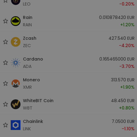
LEO
-0.20%
Rain
0.010878420 EUR
RAIN
+1.20%
Zcash
427.540 EUR
ZEC
-4.20%
Cardano
0.165465000 EUR
ADA
-3.70%
Monero
313.570 EUR
XMR
+1.90%
WhiteBIT Coin
48.450 EUR
WBT
+0.80%
Chainlink
7.0500 EUR
LINK
-1.10%