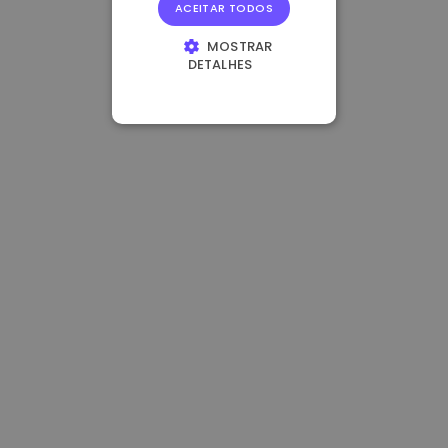
ACEITAR TODOS
MOSTRAR
DETALHES
ESTRITAMENTE
NECESSÁRIOS
DESEMPENHO
DIRECIONAMENTO
FUNCIONALIDADE