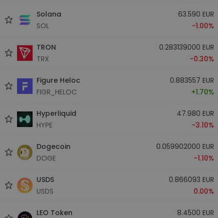
Solana
63.590 EUR
SOL
-1.00%
TRON
0.283139000 EUR
TRX
-0.30%
Figure Heloc
0.883557 EUR
FIGR_HELOC
+1.70%
Hyperliquid
47.980 EUR
HYPE
-3.10%
Dogecoin
0.059902000 EUR
DOGE
-1.10%
USDS
0.866093 EUR
USDS
0.00%
LEO Token
8.4500 EUR