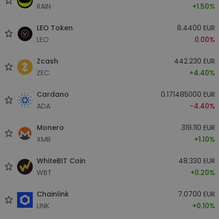
RAIN
+1.50%
LEO Token
8.4400 EUR
LEO
0.00%
Zcash
442.230 EUR
ZEC
+4.40%
Cardano
0.171485000 EUR
ADA
-4.40%
Monero
319.110 EUR
XMR
+1.10%
WhiteBIT Coin
48.330 EUR
WBT
+0.20%
Chainlink
7.0700 EUR
LINK
+0.10%