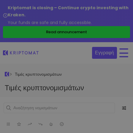
Kriptomat is closing – Continue crypto investing with
Kraken.
Your funds are safe and fully accessible.
Read announcement
Εγγραφή
Τιμές κρυπτονομισμάτων
Τιμές κρυπτονομισμάτων