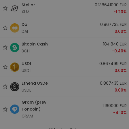
Stellar
0.138641000 EUR
XLM
-1.20%
Dai
0.867732 EUR
DAI
0.00%
Bitcoin Cash
184.840 EUR
BCH
-0.40%
USD1
0.867499 EUR
USD1
0.00%
Ethena USDe
0.867435 EUR
USDE
0.00%
Gram (prev.
1.160000 EUR
Toncoin)
-4.10%
GRAM