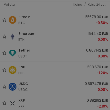
/
Valiuta
Kaina
Keisti 24 val.
Bitcoin
55678.00 EUR
BTC
-0.50%
Ethereum
1644.40 EUR
ETH
0.00%
Tether
0.867142 EUR
USDT
0.00%
BNB
508.670 EUR
BNB
-1.20%
USDC
0.867478 EUR
USDC
0.00%
XRP
0.882192 EUR
XRP
-2.10%