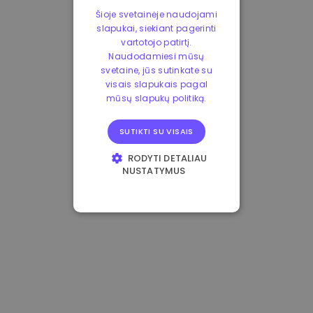
Šioje svetainėje naudojami
slapukai, siekiant pagerinti
vartotojo patirtį.
Naudodamiesi mūsų
svetaine, jūs sutinkate su
visais slapukais pagal
mūsų slapukų politiką.
SUTIKTI SU VISAIS
RODYTI DETALIAU
NUSTATYMUS
BŪTINIEJI
VEIKIMĄ GERINANTYS
TIKSLINIAI
FUNKCINIAI