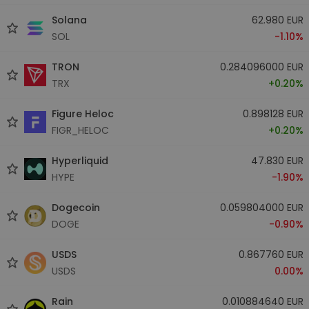
Solana
62.980 EUR
SOL
-1.10%
TRON
0.284096000 EUR
TRX
+0.20%
Figure Heloc
0.898128 EUR
FIGR_HELOC
+0.20%
Hyperliquid
47.830 EUR
HYPE
-1.90%
Dogecoin
0.059804000 EUR
DOGE
-0.90%
USDS
0.867760 EUR
USDS
0.00%
Rain
0.010884640 EUR