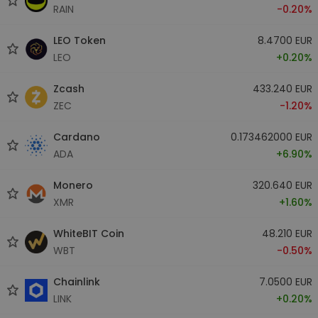
RAIN
-0.20%
LEO Token
8.4700 EUR
LEO
+0.20%
Zcash
433.240 EUR
ZEC
-1.20%
Cardano
0.173462000 EUR
ADA
+6.90%
Monero
320.640 EUR
XMR
+1.60%
WhiteBIT Coin
48.210 EUR
WBT
-0.50%
Chainlink
7.0500 EUR
LINK
+0.20%