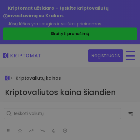
Kriptomat užsidaro – tęskite kriptovaliutų
investavimą su Kraken.
Jūsų lėšos yra saugios ir visiškai prieinamos.
Skaityti pranešimą
Registruotis
Kriptovaliutų kainos
Kriptovaliutos kaina šiandien